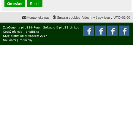
Kontaktujte nás
Smazat cookies
Všechny časy jsou v
UTC+01:00
Založeno na
phpBB
® Forum Software © phpBB Limited
Český překlad –
phpBB.cz
Style
proflat
od ©
Mazeltof
2017
Soukromí
|
Podmínky