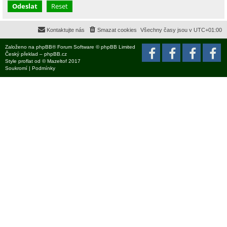
Kontaktujte nás
Smazat cookies
Všechny časy jsou v
UTC+01:00
Založeno na
phpBB
® Forum Software © phpBB Limited
Český překlad –
phpBB.cz
Style
proflat
od ©
Mazeltof
2017
Soukromí
|
Podmínky