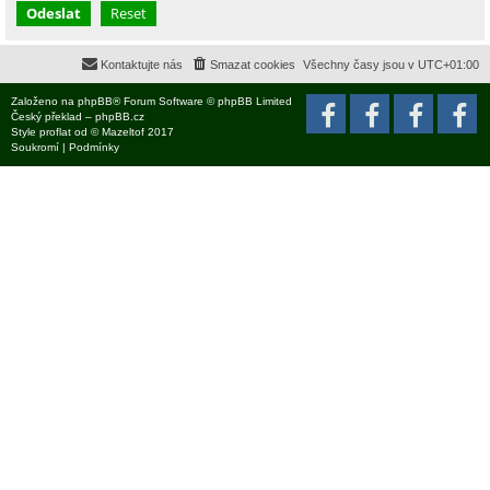
Kontaktujte nás
Smazat cookies
Všechny časy jsou v
UTC+01:00
Založeno na
phpBB
® Forum Software © phpBB Limited
Český překlad –
phpBB.cz
Style
proflat
od ©
Mazeltof
2017
Soukromí
|
Podmínky