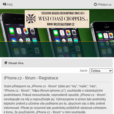
FAQ
Přihlásit se
Obsah fóra
Jazyk:
iPhone.cz - fórum - Registrace
Svým přístupem na „iPhone.cz - fórum“ (dále jen “my”, “naše”, “nás”,
“iPhone.cz - fórum”, “https://forum.iphone.cz”), souhlasíte s následujícími
podmínkami. Pokud nesouhlasíte, neprodleně opusťte „iPhone.cz - fórum“,
nevstupujte na něj a nepoužívejte jej. Vyhrazujeme si právo tyto podmínky
kdykoliv změnit a učiníme vše potřebné pro to, abychom vás o této změně
informovali. Přesto je rozumné tyto podmínky průběžně sledovat vzhledem
k tomu, že používáním „iPhone.cz - fórum“ s nimi souhlasíte.