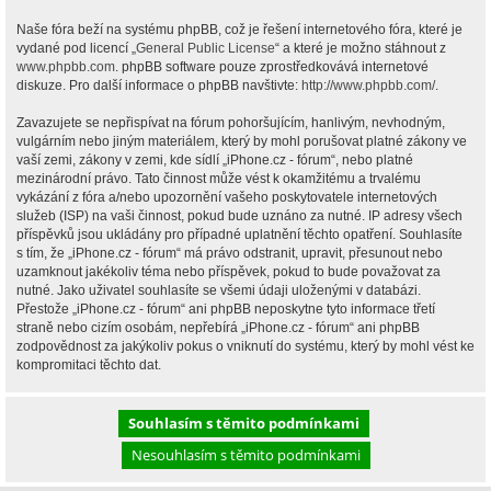
Naše fóra beží na systému phpBB, což je řešení internetového fóra, které je
vydané pod licencí „
General Public License
“ a které je možno stáhnout z
www.phpbb.com
. phpBB software pouze zprostředkovává internetové
diskuze. Pro další informace o phpBB navštivte:
http://www.phpbb.com/
.
Zavazujete se nepřispívat na fórum pohoršujícím, hanlivým, nevhodným,
vulgárním nebo jiným materiálem, který by mohl porušovat platné zákony ve
vaší zemi, zákony v zemi, kde sídlí „iPhone.cz - fórum“, nebo platné
mezinárodní právo. Tato činnost může vést k okamžitému a trvalému
vykázání z fóra a/nebo upozornění vašeho poskytovatele internetových
služeb (ISP) na vaši činnost, pokud bude uznáno za nutné. IP adresy všech
příspěvků jsou ukládány pro případné uplatnění těchto opatření. Souhlasíte
s tím, že „iPhone.cz - fórum“ má právo odstranit, upravit, přesunout nebo
uzamknout jakékoliv téma nebo příspěvek, pokud to bude považovat za
nutné. Jako uživatel souhlasíte se všemi údaji uloženými v databázi.
Přestože „iPhone.cz - fórum“ ani phpBB neposkytne tyto informace třetí
straně nebo cizím osobám, nepřebírá „iPhone.cz - fórum“ ani phpBB
zodpovědnost za jakýkoliv pokus o vniknutí do systému, který by mohl vést ke
kompromitaci těchto dat.