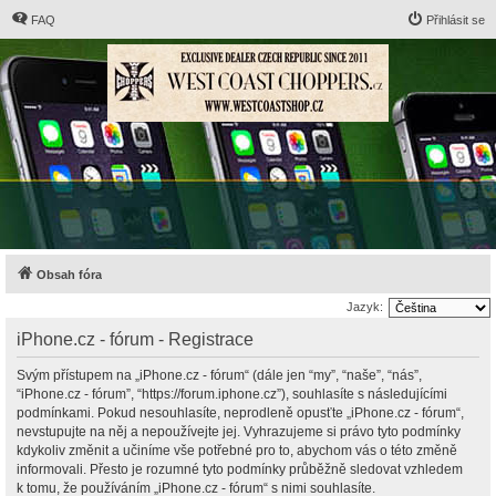
FAQ
Přihlásit se
Obsah fóra
Jazyk:
iPhone.cz - fórum - Registrace
Svým přístupem na „iPhone.cz - fórum“ (dále jen “my”, “naše”, “nás”,
“iPhone.cz - fórum”, “https://forum.iphone.cz”), souhlasíte s následujícími
podmínkami. Pokud nesouhlasíte, neprodleně opusťte „iPhone.cz - fórum“,
nevstupujte na něj a nepoužívejte jej. Vyhrazujeme si právo tyto podmínky
kdykoliv změnit a učiníme vše potřebné pro to, abychom vás o této změně
informovali. Přesto je rozumné tyto podmínky průběžně sledovat vzhledem
k tomu, že používáním „iPhone.cz - fórum“ s nimi souhlasíte.