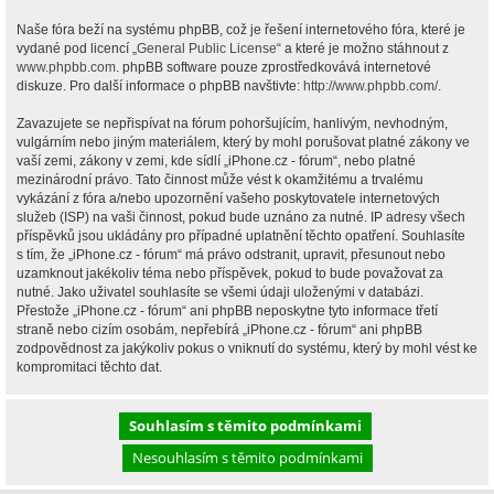
Naše fóra beží na systému phpBB, což je řešení internetového fóra, které je
vydané pod licencí „
General Public License
“ a které je možno stáhnout z
www.phpbb.com
. phpBB software pouze zprostředkovává internetové
diskuze. Pro další informace o phpBB navštivte:
http://www.phpbb.com/
.
Zavazujete se nepřispívat na fórum pohoršujícím, hanlivým, nevhodným,
vulgárním nebo jiným materiálem, který by mohl porušovat platné zákony ve
vaší zemi, zákony v zemi, kde sídlí „iPhone.cz - fórum“, nebo platné
mezinárodní právo. Tato činnost může vést k okamžitému a trvalému
vykázání z fóra a/nebo upozornění vašeho poskytovatele internetových
služeb (ISP) na vaši činnost, pokud bude uznáno za nutné. IP adresy všech
příspěvků jsou ukládány pro případné uplatnění těchto opatření. Souhlasíte
s tím, že „iPhone.cz - fórum“ má právo odstranit, upravit, přesunout nebo
uzamknout jakékoliv téma nebo příspěvek, pokud to bude považovat za
nutné. Jako uživatel souhlasíte se všemi údaji uloženými v databázi.
Přestože „iPhone.cz - fórum“ ani phpBB neposkytne tyto informace třetí
straně nebo cizím osobám, nepřebírá „iPhone.cz - fórum“ ani phpBB
zodpovědnost za jakýkoliv pokus o vniknutí do systému, který by mohl vést ke
kompromitaci těchto dat.