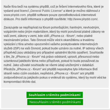
Naše fóra beží na systému phpBB, což je řešení internetového fóra, které je
vydané pod licencí „
General Public License
“ a které je možno stáhnout z
www.phpbb.com
. phpBB software pouze zprostředkovává internetové
diskuze. Pro další informace o phpBB navštivte:
http://www.phpbb.com/
.
Zavazujete se nepřispívat na fórum pohoršujícím, hanlivým, nevhodným,
vulgárním nebo jiným materiálem, který by mohl porušovat platné zákony ve
vaší zemi, zákony v zemi, kde sídlí „iPhone.cz - fórum“, nebo platné
mezinárodní právo. Tato činnost může vést k okamžitému a trvalému
vykázání z fóra a/nebo upozornění vašeho poskytovatele internetových
služeb (ISP) na vaši činnost, pokud bude uznáno za nutné. IP adresy všech
příspěvků jsou ukládány pro případné uplatnění těchto opatření. Souhlasíte
s tím, že „iPhone.cz - fórum“ má právo odstranit, upravit, přesunout nebo
uzamknout jakékoliv téma nebo příspěvek, pokud to bude považovat za
nutné. Jako uživatel souhlasíte se všemi údaji uloženými v databázi.
Přestože „iPhone.cz - fórum“ ani phpBB neposkytne tyto informace třetí
straně nebo cizím osobám, nepřebírá „iPhone.cz - fórum“ ani phpBB
zodpovědnost za jakýkoliv pokus o vniknutí do systému, který by mohl vést ke
kompromitaci těchto dat.