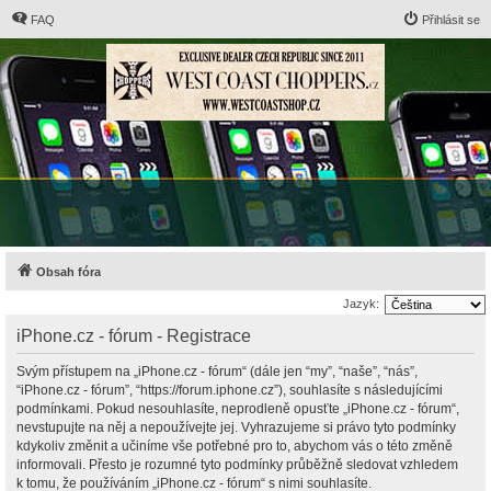
FAQ
Přihlásit se
Obsah fóra
Jazyk:
iPhone.cz - fórum - Registrace
Svým přístupem na „iPhone.cz - fórum“ (dále jen “my”, “naše”, “nás”,
“iPhone.cz - fórum”, “https://forum.iphone.cz”), souhlasíte s následujícími
podmínkami. Pokud nesouhlasíte, neprodleně opusťte „iPhone.cz - fórum“,
nevstupujte na něj a nepoužívejte jej. Vyhrazujeme si právo tyto podmínky
kdykoliv změnit a učiníme vše potřebné pro to, abychom vás o této změně
informovali. Přesto je rozumné tyto podmínky průběžně sledovat vzhledem
k tomu, že používáním „iPhone.cz - fórum“ s nimi souhlasíte.