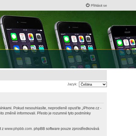
Přihlásit se
Jazyk:
odmínkami. Pokud nesouhlasíte, neprodleně opusťte „iPhone.cz -
této změně informovali. Přesto je rozumné tyto podmínky
t z
www.phpbb.com
. phpBB software pouze zprostředkovává