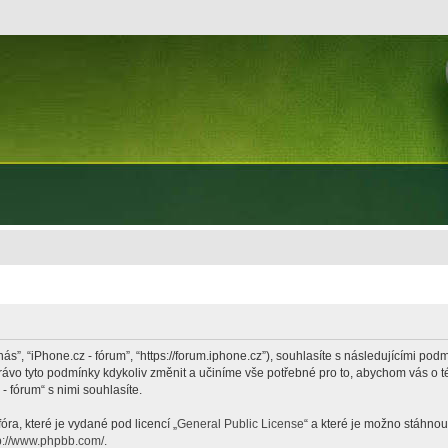
nás”, “iPhone.cz - fórum”, “https://forum.iphone.cz”), souhlasíte s následujícími p
právo tyto podmínky kdykoliv změnit a učiníme vše potřebné pro to, abychom vás o 
 fórum“ s nimi souhlasíte.
ra, které je vydané pod licencí „
General Public License
“ a které je možno stáhnou
p://www.phpbb.com/
.