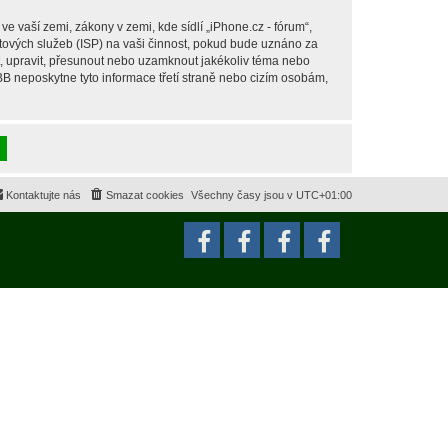
 vaší zemi, zákony v zemi, kde sídlí „iPhone.cz - fórum“,
tových služeb (ISP) na vaši činnost, pokud bude uznáno za
it, upravit, přesunout nebo uzamknout jakékoliv téma nebo
BB neposkytne tyto informace třetí straně nebo cizím osobám,
Kontaktujte nás
Smazat cookies
Všechny časy jsou v
UTC+01:00