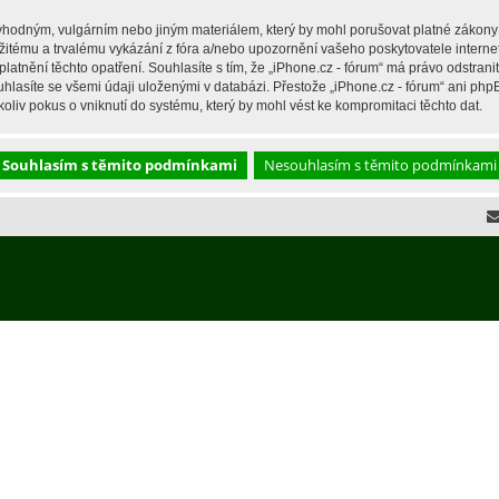
hodným, vulgárním nebo jiným materiálem, který by mohl porušovat platné zákony ve
žitému a trvalému vykázání z fóra a/nebo upozornění vašeho poskytovatele interne
latnění těchto opatření. Souhlasíte s tím, že „iPhone.cz - fórum“ má právo odstran
hlasíte se všemi údaji uloženými v databázi. Přestože „iPhone.cz - fórum“ ani php
liv pokus o vniknutí do systému, který by mohl vést ke kompromitaci těchto dat.