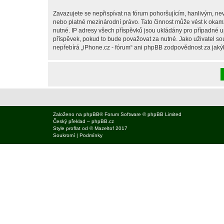
Zavazujete se nepřispívat na fórum pohoršujícím, hanlivým, nev
nebo platné mezinárodní právo. Tato činnost může vést k okam
nutné. IP adresy všech příspěvků jsou ukládány pro případné up
příspěvek, pokud to bude považovat za nutné. Jako uživatel sou
nepřebírá „iPhone.cz - fórum“ ani phpBB zodpovědnost za jakýko
Založeno na
phpBB
® Forum Software © phpBB Limited
Český překlad –
phpBB.cz
Style
proflat
od ©
Mazeltof
2017
Soukromí
|
Podmínky