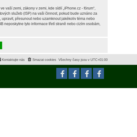
 vaší zemi, zákony v zemi, kde sídlí „iPhone.cz - fórum“,
tových služeb (ISP) na vaši činnost, pokud bude uznáno za
it, upravit, přesunout nebo uzamknout jakékoliv téma nebo
BB neposkytne tyto informace třetí straně nebo cizím osobám,
Kontaktujte nás
Smazat cookies
Všechny časy jsou v
UTC+01:00