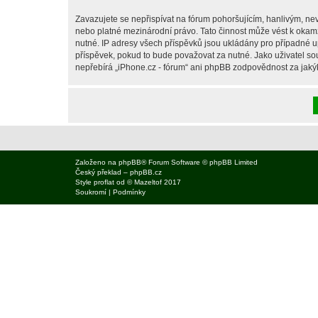
Zavazujete se nepřispívat na fórum pohoršujícím, hanlivým, nev
nebo platné mezinárodní právo. Tato činnost může vést k okam
nutné. IP adresy všech příspěvků jsou ukládány pro případné up
příspěvek, pokud to bude považovat za nutné. Jako uživatel sou
nepřebírá „iPhone.cz - fórum“ ani phpBB zodpovědnost za jakýko
Založeno na
phpBB
® Forum Software © phpBB Limited
Český překlad –
phpBB.cz
Style
proflat
od ©
Mazeltof
2017
Soukromí
|
Podmínky