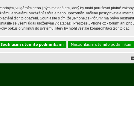
hodným, vulgárním nebo jiným materiálem, který by mohl porušovat platné zákony ve
žitému a trvalému vykázání z fóra a/nebo upozornění vašeho poskytovatele interne
latnění těchto opatření. Souhlasíte s tím, že „iPhone.cz - fórum“ má právo odstran
hlasíte se všemi údaji uloženými v databázi. Přestože „iPhone.cz - fórum“ ani php
liv pokus o vniknutí do systému, který by mohl vést ke kompromitaci těchto dat.