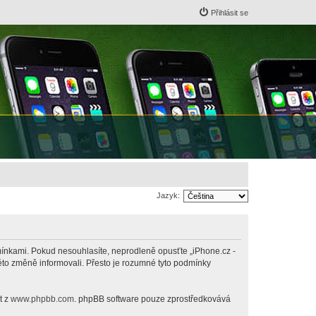
Přihlásit se
Jazyk:
odmínkami. Pokud nesouhlasíte, neprodleně opusťte „iPhone.cz -
této změně informovali. Přesto je rozumné tyto podmínky
t z
www.phpbb.com
. phpBB software pouze zprostředkovává