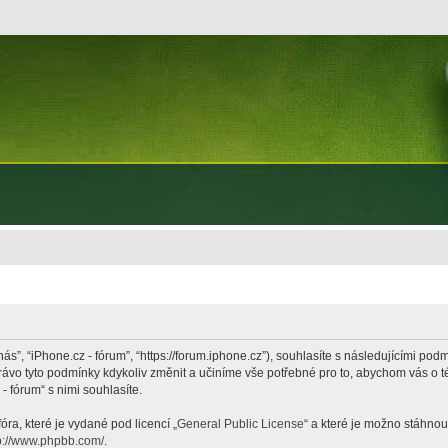
nás”, “iPhone.cz - fórum”, “https://forum.iphone.cz”), souhlasíte s následujícími p
právo tyto podmínky kdykoliv změnit a učiníme vše potřebné pro to, abychom vás o 
 fórum“ s nimi souhlasíte.
ra, které je vydané pod licencí „
General Public License
“ a které je možno stáhnou
p://www.phpbb.com/
.