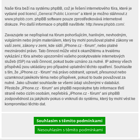
Naše fóra beží na systému phpBB, což je řešení internetového fóra, které je
vydané pod licencí „
General Public License
“ a které je možno stáhnout z
www.phpbb.com
. phpBB software pouze zprostředkovává internetové
diskuze. Pro další informace o phpBB navštivte:
http://www.phpbb.com/
.
Zavazujete se nepřispívat na fórum pohoršujícím, hanlivým, nevhodným,
vulgárním nebo jiným materiálem, který by mohl porušovat platné zákony ve
vaší zemi, zákony v zemi, kde sídlí „iPhone.cz - fórum“, nebo platné
mezinárodní právo. Tato činnost může vést k okamžitému a trvalému
vykázání z fóra a/nebo upozornění vašeho poskytovatele internetových
služeb (ISP) na vaši činnost, pokud bude uznáno za nutné. IP adresy všech
příspěvků jsou ukládány pro případné uplatnění těchto opatření. Souhlasíte
s tím, že „iPhone.cz - fórum“ má právo odstranit, upravit, přesunout nebo
uzamknout jakékoliv téma nebo příspěvek, pokud to bude považovat za
nutné. Jako uživatel souhlasíte se všemi údaji uloženými v databázi.
Přestože „iPhone.cz - fórum“ ani phpBB neposkytne tyto informace třetí
straně nebo cizím osobám, nepřebírá „iPhone.cz - fórum“ ani phpBB
zodpovědnost za jakýkoliv pokus o vniknutí do systému, který by mohl vést ke
kompromitaci těchto dat.