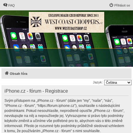
FAQ
Přihlásit se
Obsah fóra
Jazyk:
iPhone.cz - fórum - Registrace
Svým přístupem na „iPhone.cz - fórum“ (dále jen “my”, “naše”, “nás”,
“iPhone.cz - fórum”, “https://forum.iphone.cz”), souhlasíte s následujícími
podmínkami. Pokud nesouhlasíte, neprodleně opusťte „iPhone.cz - fórum“,
nevstupujte na něj a nepoužívejte jej. Vyhrazujeme si právo tyto podmínky
kdykoliv změnit a učiníme vše potřebné pro to, abychom vás o této změně
informovali. Přesto je rozumné tyto podmínky průběžně sledovat vzhledem
k tomu, že používáním „iPhone.cz - fórum“ s nimi souhlasíte.