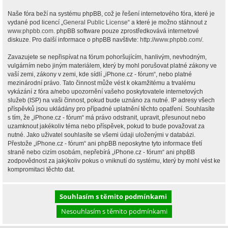
Naše fóra beží na systému phpBB, což je řešení internetového fóra, které je
vydané pod licencí „
General Public License
“ a které je možno stáhnout z
www.phpbb.com
. phpBB software pouze zprostředkovává internetové
diskuze. Pro další informace o phpBB navštivte:
http://www.phpbb.com/
.
Zavazujete se nepřispívat na fórum pohoršujícím, hanlivým, nevhodným,
vulgárním nebo jiným materiálem, který by mohl porušovat platné zákony ve
vaší zemi, zákony v zemi, kde sídlí „iPhone.cz - fórum“, nebo platné
mezinárodní právo. Tato činnost může vést k okamžitému a trvalému
vykázání z fóra a/nebo upozornění vašeho poskytovatele internetových
služeb (ISP) na vaši činnost, pokud bude uznáno za nutné. IP adresy všech
příspěvků jsou ukládány pro případné uplatnění těchto opatření. Souhlasíte
s tím, že „iPhone.cz - fórum“ má právo odstranit, upravit, přesunout nebo
uzamknout jakékoliv téma nebo příspěvek, pokud to bude považovat za
nutné. Jako uživatel souhlasíte se všemi údaji uloženými v databázi.
Přestože „iPhone.cz - fórum“ ani phpBB neposkytne tyto informace třetí
straně nebo cizím osobám, nepřebírá „iPhone.cz - fórum“ ani phpBB
zodpovědnost za jakýkoliv pokus o vniknutí do systému, který by mohl vést ke
kompromitaci těchto dat.