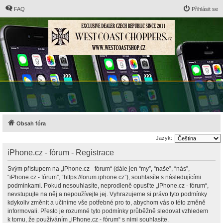
FAQ
Přihlásit se
Obsah fóra
Jazyk:
iPhone.cz - fórum - Registrace
Svým přístupem na „iPhone.cz - fórum“ (dále jen “my”, “naše”, “nás”,
“iPhone.cz - fórum”, “https://forum.iphone.cz”), souhlasíte s následujícími
podmínkami. Pokud nesouhlasíte, neprodleně opusťte „iPhone.cz - fórum“,
nevstupujte na něj a nepoužívejte jej. Vyhrazujeme si právo tyto podmínky
kdykoliv změnit a učiníme vše potřebné pro to, abychom vás o této změně
informovali. Přesto je rozumné tyto podmínky průběžně sledovat vzhledem
k tomu, že používáním „iPhone.cz - fórum“ s nimi souhlasíte.