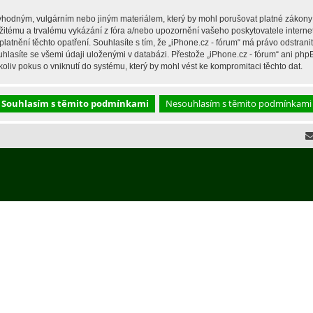
hodným, vulgárním nebo jiným materiálem, který by mohl porušovat platné zákony ve
žitému a trvalému vykázání z fóra a/nebo upozornění vašeho poskytovatele interne
latnění těchto opatření. Souhlasíte s tím, že „iPhone.cz - fórum“ má právo odstran
hlasíte se všemi údaji uloženými v databázi. Přestože „iPhone.cz - fórum“ ani php
liv pokus o vniknutí do systému, který by mohl vést ke kompromitaci těchto dat.