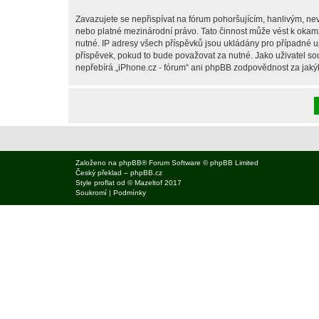
Zavazujete se nepřispívat na fórum pohoršujícím, hanlivým, nev
nebo platné mezinárodní právo. Tato činnost může vést k okam
nutné. IP adresy všech příspěvků jsou ukládány pro případné up
příspěvek, pokud to bude považovat za nutné. Jako uživatel sou
nepřebírá „iPhone.cz - fórum“ ani phpBB zodpovědnost za jakýko
Založeno na
phpBB
® Forum Software © phpBB Limited
Český překlad –
phpBB.cz
Style
proflat
od ©
Mazeltof
2017
Soukromí
|
Podmínky