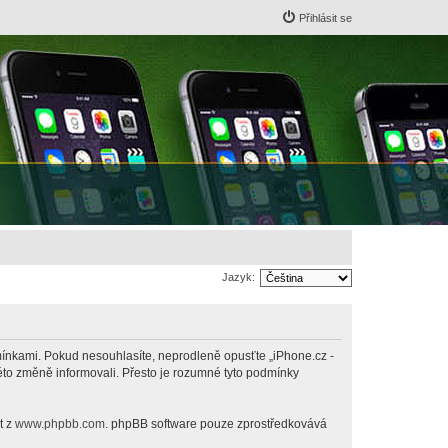
Přihlásit se
Jazyk:
odmínkami. Pokud nesouhlasíte, neprodleně opusťte „iPhone.cz -
této změně informovali. Přesto je rozumné tyto podmínky
t z
www.phpbb.com
. phpBB software pouze zprostředkovává