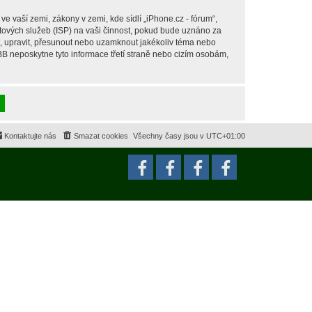
 vaší zemi, zákony v zemi, kde sídlí „iPhone.cz - fórum“,
tových služeb (ISP) na vaši činnost, pokud bude uznáno za
it, upravit, přesunout nebo uzamknout jakékoliv téma nebo
BB neposkytne tyto informace třetí straně nebo cizím osobám,
Kontaktujte nás
Smazat cookies
Všechny časy jsou v
UTC+01:00