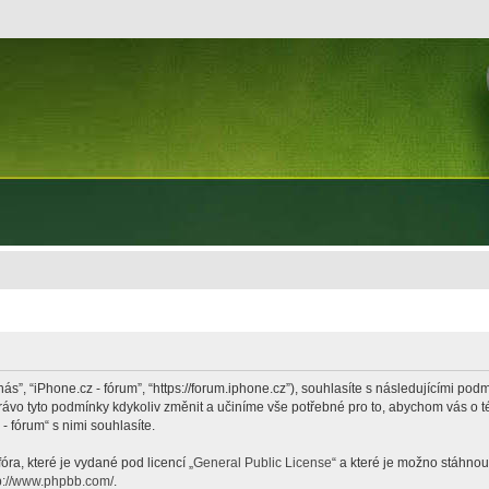
nás”, “iPhone.cz - fórum”, “https://forum.iphone.cz”), souhlasíte s následujícími p
právo tyto podmínky kdykoliv změnit a učiníme vše potřebné pro to, abychom vás o 
 fórum“ s nimi souhlasíte.
ra, které je vydané pod licencí „
General Public License
“ a které je možno stáhnou
p://www.phpbb.com/
.