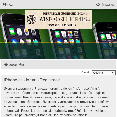
FAQ
Přihlásit se
Obsah fóra
Jazyk:
iPhone.cz - fórum - Registrace
Svým přístupem na „iPhone.cz - fórum“ (dále jen “my”, “naše”, “nás”,
“iPhone.cz - fórum”, “https://forum.iphone.cz”), souhlasíte s následujícími
podmínkami. Pokud nesouhlasíte, neprodleně opusťte „iPhone.cz - fórum“,
nevstupujte na něj a nepoužívejte jej. Vyhrazujeme si právo tyto podmínky
kdykoliv změnit a učiníme vše potřebné pro to, abychom vás o této změně
informovali. Přesto je rozumné tyto podmínky průběžně sledovat vzhledem
k tomu, že používáním „iPhone.cz - fórum“ s nimi souhlasíte.