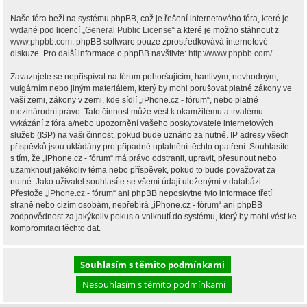
Naše fóra beží na systému phpBB, což je řešení internetového fóra, které je
vydané pod licencí „
General Public License
“ a které je možno stáhnout z
www.phpbb.com
. phpBB software pouze zprostředkovává internetové
diskuze. Pro další informace o phpBB navštivte:
http://www.phpbb.com/
.
Zavazujete se nepřispívat na fórum pohoršujícím, hanlivým, nevhodným,
vulgárním nebo jiným materiálem, který by mohl porušovat platné zákony ve
vaší zemi, zákony v zemi, kde sídlí „iPhone.cz - fórum“, nebo platné
mezinárodní právo. Tato činnost může vést k okamžitému a trvalému
vykázání z fóra a/nebo upozornění vašeho poskytovatele internetových
služeb (ISP) na vaši činnost, pokud bude uznáno za nutné. IP adresy všech
příspěvků jsou ukládány pro případné uplatnění těchto opatření. Souhlasíte
s tím, že „iPhone.cz - fórum“ má právo odstranit, upravit, přesunout nebo
uzamknout jakékoliv téma nebo příspěvek, pokud to bude považovat za
nutné. Jako uživatel souhlasíte se všemi údaji uloženými v databázi.
Přestože „iPhone.cz - fórum“ ani phpBB neposkytne tyto informace třetí
straně nebo cizím osobám, nepřebírá „iPhone.cz - fórum“ ani phpBB
zodpovědnost za jakýkoliv pokus o vniknutí do systému, který by mohl vést ke
kompromitaci těchto dat.