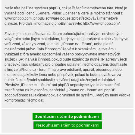
Naše fóra beží na systému phpBB, což je řešení internetového fóra, které je
vydané pod licencí „
General Public License
“ a které je možno stáhnout z
www.phpbb.com
. phpBB software pouze zprostředkovává internetové
diskuze. Pro další informace o phpBB navštivte:
http://www.phpbb.com/
.
Zavazujete se nepřispívat na fórum pohoršujícím, hanlivým, nevhodným,
vulgárním nebo jiným materiálem, který by mohl porušovat platné zákony ve
vaší zemi, zákony v zemi, kde sídlí „iPhone.cz - fórum“, nebo platné
mezinárodní právo. Tato činnost může vést k okamžitému a trvalému
vykázání z fóra a/nebo upozornění vašeho poskytovatele internetových
služeb (ISP) na vaši činnost, pokud bude uznáno za nutné. IP adresy všech
příspěvků jsou ukládány pro případné uplatnění těchto opatření. Souhlasíte
s tím, že „iPhone.cz - fórum“ má právo odstranit, upravit, přesunout nebo
uzamknout jakékoliv téma nebo příspěvek, pokud to bude považovat za
nutné. Jako uživatel souhlasíte se všemi údaji uloženými v databázi.
Přestože „iPhone.cz - fórum“ ani phpBB neposkytne tyto informace třetí
straně nebo cizím osobám, nepřebírá „iPhone.cz - fórum“ ani phpBB
zodpovědnost za jakýkoliv pokus o vniknutí do systému, který by mohl vést ke
kompromitaci těchto dat.