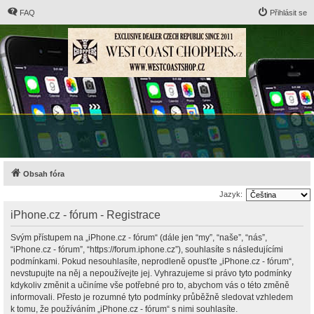
FAQ
Přihlásit se
Obsah fóra
Jazyk:
iPhone.cz - fórum - Registrace
Svým přístupem na „iPhone.cz - fórum“ (dále jen “my”, “naše”, “nás”,
“iPhone.cz - fórum”, “https://forum.iphone.cz”), souhlasíte s následujícími
podmínkami. Pokud nesouhlasíte, neprodleně opusťte „iPhone.cz - fórum“,
nevstupujte na něj a nepoužívejte jej. Vyhrazujeme si právo tyto podmínky
kdykoliv změnit a učiníme vše potřebné pro to, abychom vás o této změně
informovali. Přesto je rozumné tyto podmínky průběžně sledovat vzhledem
k tomu, že používáním „iPhone.cz - fórum“ s nimi souhlasíte.