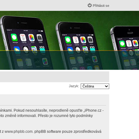
Přihlásit se
Jazyk:
odmínkami. Pokud nesouhlasíte, neprodleně opusťte „iPhone.cz -
této změně informovali. Přesto je rozumné tyto podmínky
t z
www.phpbb.com
. phpBB software pouze zprostředkovává