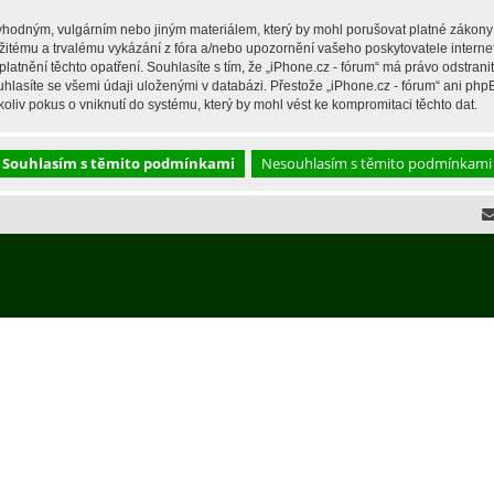
hodným, vulgárním nebo jiným materiálem, který by mohl porušovat platné zákony ve
žitému a trvalému vykázání z fóra a/nebo upozornění vašeho poskytovatele interne
latnění těchto opatření. Souhlasíte s tím, že „iPhone.cz - fórum“ má právo odstran
hlasíte se všemi údaji uloženými v databázi. Přestože „iPhone.cz - fórum“ ani php
liv pokus o vniknutí do systému, který by mohl vést ke kompromitaci těchto dat.