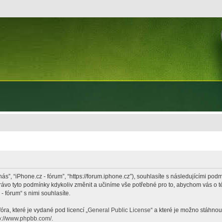
nás”, “iPhone.cz - fórum”, “https://forum.iphone.cz”), souhlasíte s následujícími p
právo tyto podmínky kdykoliv změnit a učiníme vše potřebné pro to, abychom vás o 
 fórum“ s nimi souhlasíte.
ra, které je vydané pod licencí „
General Public License
“ a které je možno stáhnou
p://www.phpbb.com/
.