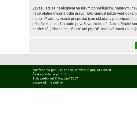
Zavazujete se nepřispívat na fórum pohoršujícím, hanlivým, nev
nebo platné mezinárodní právo. Tato činnost může vést k okam
nutné. IP adresy všech příspěvků jsou ukládány pro případné up
příspěvek, pokud to bude považovat za nutné. Jako uživatel sou
nepřebírá „iPhone.cz - fórum“ ani phpBB zodpovědnost za jakýko
Založeno na
phpBB
® Forum Software © phpBB Limited
Český překlad –
phpBB.cz
Style
proflat
od ©
Mazeltof
2017
Soukromí
|
Podmínky