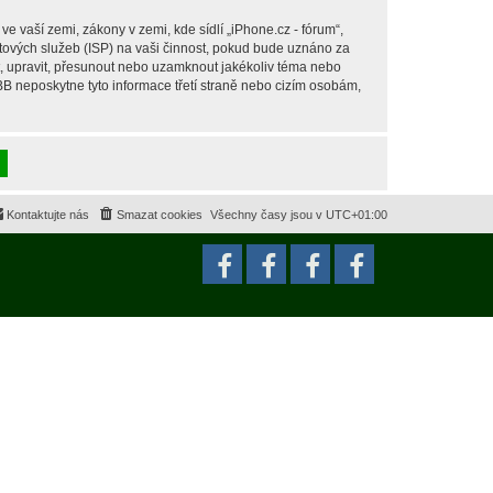
 vaší zemi, zákony v zemi, kde sídlí „iPhone.cz - fórum“,
tových služeb (ISP) na vaši činnost, pokud bude uznáno za
it, upravit, přesunout nebo uzamknout jakékoliv téma nebo
BB neposkytne tyto informace třetí straně nebo cizím osobám,
Kontaktujte nás
Smazat cookies
Všechny časy jsou v
UTC+01:00