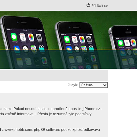
Přihlásit se
Jazyk:
odmínkami. Pokud nesouhlasíte, neprodleně opusťte „iPhone.cz -
této změně informovali. Přesto je rozumné tyto podmínky
t z
www.phpbb.com
. phpBB software pouze zprostředkovává