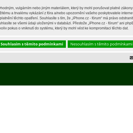
hodným, vulgárním nebo jiným materiálem, který by mohl porušovat platné zákony ve
žitému a trvalému vykázání z fóra a/nebo upozornění vašeho poskytovatele interne
latnění těchto opatření. Souhlasíte s tím, že „iPhone.cz - fórum“ má právo odstran
hlasíte se všemi údaji uloženými v databázi. Přestože „iPhone.cz - fórum“ ani php
liv pokus o vniknutí do systému, který by mohl vést ke kompromitaci těchto dat.