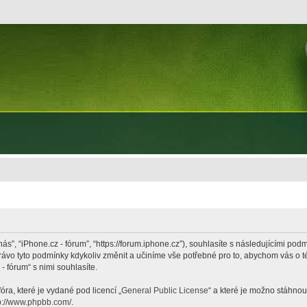
nás”, “iPhone.cz - fórum”, “https://forum.iphone.cz”), souhlasíte s následujícími p
právo tyto podmínky kdykoliv změnit a učiníme vše potřebné pro to, abychom vás o 
 fórum“ s nimi souhlasíte.
ra, které je vydané pod licencí „
General Public License
“ a které je možno stáhnou
p://www.phpbb.com/
.