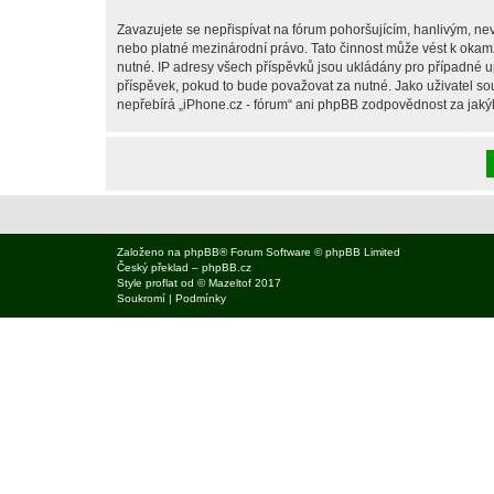
Zavazujete se nepřispívat na fórum pohoršujícím, hanlivým, nev
nebo platné mezinárodní právo. Tato činnost může vést k okam
nutné. IP adresy všech příspěvků jsou ukládány pro případné up
příspěvek, pokud to bude považovat za nutné. Jako uživatel sou
nepřebírá „iPhone.cz - fórum“ ani phpBB zodpovědnost za jakýko
Založeno na
phpBB
® Forum Software © phpBB Limited
Český překlad –
phpBB.cz
Style
proflat
od ©
Mazeltof
2017
Soukromí
|
Podmínky