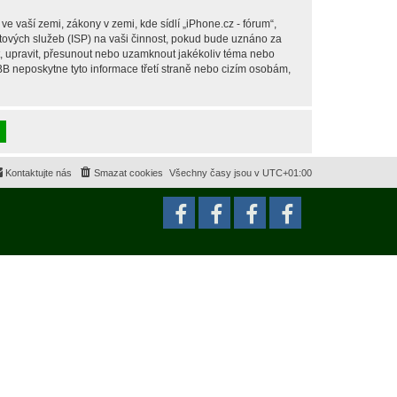
 vaší zemi, zákony v zemi, kde sídlí „iPhone.cz - fórum“,
tových služeb (ISP) na vaši činnost, pokud bude uznáno za
it, upravit, přesunout nebo uzamknout jakékoliv téma nebo
BB neposkytne tyto informace třetí straně nebo cizím osobám,
Kontaktujte nás
Smazat cookies
Všechny časy jsou v
UTC+01:00