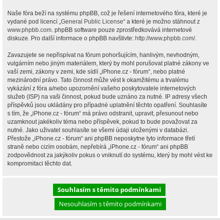
Naše fóra beží na systému phpBB, což je řešení internetového fóra, které je
vydané pod licencí „
General Public License
“ a které je možno stáhnout z
www.phpbb.com
. phpBB software pouze zprostředkovává internetové
diskuze. Pro další informace o phpBB navštivte:
http://www.phpbb.com/
.
Zavazujete se nepřispívat na fórum pohoršujícím, hanlivým, nevhodným,
vulgárním nebo jiným materiálem, který by mohl porušovat platné zákony ve
vaší zemi, zákony v zemi, kde sídlí „iPhone.cz - fórum“, nebo platné
mezinárodní právo. Tato činnost může vést k okamžitému a trvalému
vykázání z fóra a/nebo upozornění vašeho poskytovatele internetových
služeb (ISP) na vaši činnost, pokud bude uznáno za nutné. IP adresy všech
příspěvků jsou ukládány pro případné uplatnění těchto opatření. Souhlasíte
s tím, že „iPhone.cz - fórum“ má právo odstranit, upravit, přesunout nebo
uzamknout jakékoliv téma nebo příspěvek, pokud to bude považovat za
nutné. Jako uživatel souhlasíte se všemi údaji uloženými v databázi.
Přestože „iPhone.cz - fórum“ ani phpBB neposkytne tyto informace třetí
straně nebo cizím osobám, nepřebírá „iPhone.cz - fórum“ ani phpBB
zodpovědnost za jakýkoliv pokus o vniknutí do systému, který by mohl vést ke
kompromitaci těchto dat.