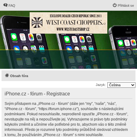
FAQ
Přihlásit se
Obsah fóra
Jazyk:
iPhone.cz - fórum - Registrace
Svým přístupem na „iPhone.cz - fórum“ (dále jen “my”, “naše”, “nás”,
“iPhone.cz - fórum”, “https://forum.iphone.cz”), souhlasíte s následujícími
podmínkami. Pokud nesouhlasíte, neprodleně opusťte „iPhone.cz - fórum“,
nevstupujte na něj a nepoužívejte jej. Vyhrazujeme si právo tyto podmínky
kdykoliv změnit a učiníme vše potřebné pro to, abychom vás o této změně
informovali. Přesto je rozumné tyto podmínky průběžně sledovat vzhledem
k tomu, že používáním „iPhone.cz - fórum“ s nimi souhlasíte.