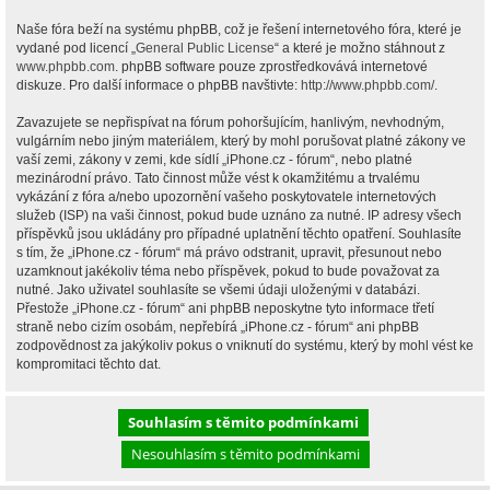
Naše fóra beží na systému phpBB, což je řešení internetového fóra, které je
vydané pod licencí „
General Public License
“ a které je možno stáhnout z
www.phpbb.com
. phpBB software pouze zprostředkovává internetové
diskuze. Pro další informace o phpBB navštivte:
http://www.phpbb.com/
.
Zavazujete se nepřispívat na fórum pohoršujícím, hanlivým, nevhodným,
vulgárním nebo jiným materiálem, který by mohl porušovat platné zákony ve
vaší zemi, zákony v zemi, kde sídlí „iPhone.cz - fórum“, nebo platné
mezinárodní právo. Tato činnost může vést k okamžitému a trvalému
vykázání z fóra a/nebo upozornění vašeho poskytovatele internetových
služeb (ISP) na vaši činnost, pokud bude uznáno za nutné. IP adresy všech
příspěvků jsou ukládány pro případné uplatnění těchto opatření. Souhlasíte
s tím, že „iPhone.cz - fórum“ má právo odstranit, upravit, přesunout nebo
uzamknout jakékoliv téma nebo příspěvek, pokud to bude považovat za
nutné. Jako uživatel souhlasíte se všemi údaji uloženými v databázi.
Přestože „iPhone.cz - fórum“ ani phpBB neposkytne tyto informace třetí
straně nebo cizím osobám, nepřebírá „iPhone.cz - fórum“ ani phpBB
zodpovědnost za jakýkoliv pokus o vniknutí do systému, který by mohl vést ke
kompromitaci těchto dat.