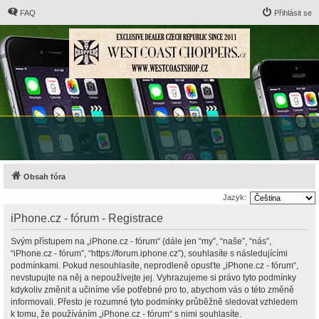
FAQ
Přihlásit se
Obsah fóra
Jazyk:
iPhone.cz - fórum - Registrace
Svým přístupem na „iPhone.cz - fórum“ (dále jen “my”, “naše”, “nás”,
“iPhone.cz - fórum”, “https://forum.iphone.cz”), souhlasíte s následujícími
podmínkami. Pokud nesouhlasíte, neprodleně opusťte „iPhone.cz - fórum“,
nevstupujte na něj a nepoužívejte jej. Vyhrazujeme si právo tyto podmínky
kdykoliv změnit a učiníme vše potřebné pro to, abychom vás o této změně
informovali. Přesto je rozumné tyto podmínky průběžně sledovat vzhledem
k tomu, že používáním „iPhone.cz - fórum“ s nimi souhlasíte.