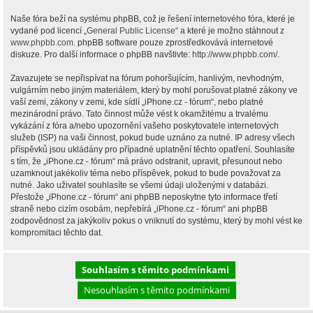
Naše fóra beží na systému phpBB, což je řešení internetového fóra, které je
vydané pod licencí „
General Public License
“ a které je možno stáhnout z
www.phpbb.com
. phpBB software pouze zprostředkovává internetové
diskuze. Pro další informace o phpBB navštivte:
http://www.phpbb.com/
.
Zavazujete se nepřispívat na fórum pohoršujícím, hanlivým, nevhodným,
vulgárním nebo jiným materiálem, který by mohl porušovat platné zákony ve
vaší zemi, zákony v zemi, kde sídlí „iPhone.cz - fórum“, nebo platné
mezinárodní právo. Tato činnost může vést k okamžitému a trvalému
vykázání z fóra a/nebo upozornění vašeho poskytovatele internetových
služeb (ISP) na vaši činnost, pokud bude uznáno za nutné. IP adresy všech
příspěvků jsou ukládány pro případné uplatnění těchto opatření. Souhlasíte
s tím, že „iPhone.cz - fórum“ má právo odstranit, upravit, přesunout nebo
uzamknout jakékoliv téma nebo příspěvek, pokud to bude považovat za
nutné. Jako uživatel souhlasíte se všemi údaji uloženými v databázi.
Přestože „iPhone.cz - fórum“ ani phpBB neposkytne tyto informace třetí
straně nebo cizím osobám, nepřebírá „iPhone.cz - fórum“ ani phpBB
zodpovědnost za jakýkoliv pokus o vniknutí do systému, který by mohl vést ke
kompromitaci těchto dat.