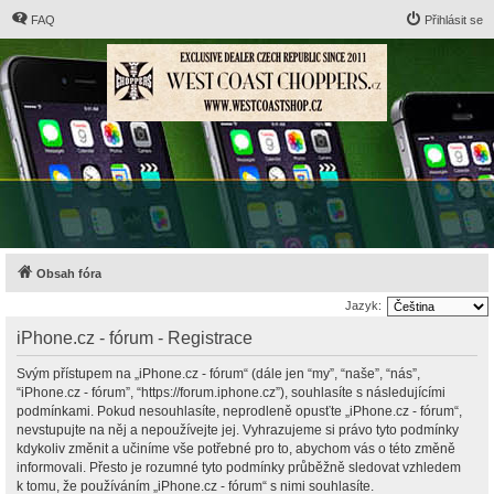
FAQ
Přihlásit se
Obsah fóra
Jazyk:
iPhone.cz - fórum - Registrace
Svým přístupem na „iPhone.cz - fórum“ (dále jen “my”, “naše”, “nás”,
“iPhone.cz - fórum”, “https://forum.iphone.cz”), souhlasíte s následujícími
podmínkami. Pokud nesouhlasíte, neprodleně opusťte „iPhone.cz - fórum“,
nevstupujte na něj a nepoužívejte jej. Vyhrazujeme si právo tyto podmínky
kdykoliv změnit a učiníme vše potřebné pro to, abychom vás o této změně
informovali. Přesto je rozumné tyto podmínky průběžně sledovat vzhledem
k tomu, že používáním „iPhone.cz - fórum“ s nimi souhlasíte.