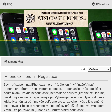
FAQ
Přihlásit se
Obsah fóra
Jazyk:
iPhone.cz - fórum - Registrace
Svým přístupem na „iPhone.cz - fórum“ (dále jen “my”, “naše”, “nás”,
“iPhone.cz - fórum”, “https://forum.iphone.cz”), souhlasíte s následujícími
podmínkami. Pokud nesouhlasíte, neprodleně opusťte „iPhone.cz - fórum“,
nevstupujte na něj a nepoužívejte jej. Vyhrazujeme si právo tyto podmínky
kdykoliv změnit a učiníme vše potřebné pro to, abychom vás o této změně
informovali. Přesto je rozumné tyto podmínky průběžně sledovat vzhledem
k tomu, že používáním „iPhone.cz - fórum“ s nimi souhlasíte.