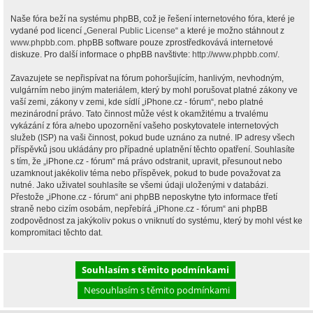
Naše fóra beží na systému phpBB, což je řešení internetového fóra, které je
vydané pod licencí „
General Public License
“ a které je možno stáhnout z
www.phpbb.com
. phpBB software pouze zprostředkovává internetové
diskuze. Pro další informace o phpBB navštivte:
http://www.phpbb.com/
.
Zavazujete se nepřispívat na fórum pohoršujícím, hanlivým, nevhodným,
vulgárním nebo jiným materiálem, který by mohl porušovat platné zákony ve
vaší zemi, zákony v zemi, kde sídlí „iPhone.cz - fórum“, nebo platné
mezinárodní právo. Tato činnost může vést k okamžitému a trvalému
vykázání z fóra a/nebo upozornění vašeho poskytovatele internetových
služeb (ISP) na vaši činnost, pokud bude uznáno za nutné. IP adresy všech
příspěvků jsou ukládány pro případné uplatnění těchto opatření. Souhlasíte
s tím, že „iPhone.cz - fórum“ má právo odstranit, upravit, přesunout nebo
uzamknout jakékoliv téma nebo příspěvek, pokud to bude považovat za
nutné. Jako uživatel souhlasíte se všemi údaji uloženými v databázi.
Přestože „iPhone.cz - fórum“ ani phpBB neposkytne tyto informace třetí
straně nebo cizím osobám, nepřebírá „iPhone.cz - fórum“ ani phpBB
zodpovědnost za jakýkoliv pokus o vniknutí do systému, který by mohl vést ke
kompromitaci těchto dat.