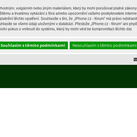
hodným, vulgárním nebo jiným materiálem, který by mohl porušovat platné zákony ve
žitému a trvalému vykázání z fóra a/nebo upozornění vašeho poskytovatele interne
latnění těchto opatření. Souhlasíte s tím, že „iPhone.cz - fórum“ má právo odstran
hlasíte se všemi údaji uloženými v databázi. Přestože „iPhone.cz - fórum“ ani php
liv pokus o vniknutí do systému, který by mohl vést ke kompromitaci těchto dat.