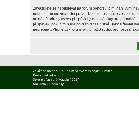
Zavazujete se nepřispívat na fórum pohoršujícím, hanlivým, nev
nebo platné mezinárodní právo. Tato činnost může vést k okam
nutné. IP adresy všech příspěvků jsou ukládány pro případné up
příspěvek, pokud to bude považovat za nutné. Jako uživatel sou
nepřebírá „iPhone.cz - fórum“ ani phpBB zodpovědnost za jakýko
Založeno na
phpBB
® Forum Software © phpBB Limited
Český překlad –
phpBB.cz
Style
proflat
od ©
Mazeltof
2017
Soukromí
|
Podmínky