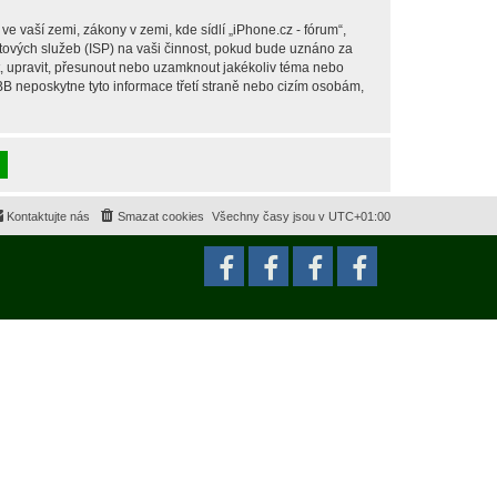
 vaší zemi, zákony v zemi, kde sídlí „iPhone.cz - fórum“,
tových služeb (ISP) na vaši činnost, pokud bude uznáno za
it, upravit, přesunout nebo uzamknout jakékoliv téma nebo
BB neposkytne tyto informace třetí straně nebo cizím osobám,
Kontaktujte nás
Smazat cookies
Všechny časy jsou v
UTC+01:00