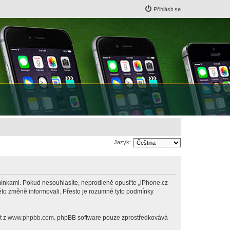
Přihlásit se
Jazyk:
odmínkami. Pokud nesouhlasíte, neprodleně opusťte „iPhone.cz -
této změně informovali. Přesto je rozumné tyto podmínky
t z
www.phpbb.com
. phpBB software pouze zprostředkovává