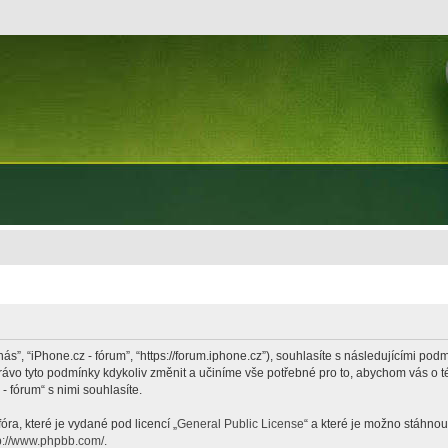
nás”, “iPhone.cz - fórum”, “https://forum.iphone.cz”), souhlasíte s následujícími p
právo tyto podmínky kdykoliv změnit a učiníme vše potřebné pro to, abychom vás o 
 fórum“ s nimi souhlasíte.
ra, které je vydané pod licencí „
General Public License
“ a které je možno stáhnou
p://www.phpbb.com/
.