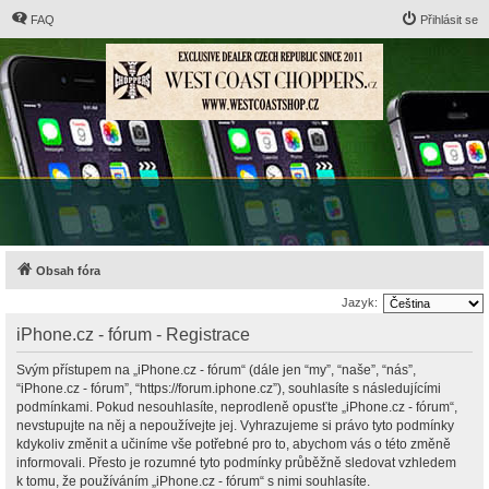
FAQ
Přihlásit se
Obsah fóra
Jazyk:
iPhone.cz - fórum - Registrace
Svým přístupem na „iPhone.cz - fórum“ (dále jen “my”, “naše”, “nás”,
“iPhone.cz - fórum”, “https://forum.iphone.cz”), souhlasíte s následujícími
podmínkami. Pokud nesouhlasíte, neprodleně opusťte „iPhone.cz - fórum“,
nevstupujte na něj a nepoužívejte jej. Vyhrazujeme si právo tyto podmínky
kdykoliv změnit a učiníme vše potřebné pro to, abychom vás o této změně
informovali. Přesto je rozumné tyto podmínky průběžně sledovat vzhledem
k tomu, že používáním „iPhone.cz - fórum“ s nimi souhlasíte.