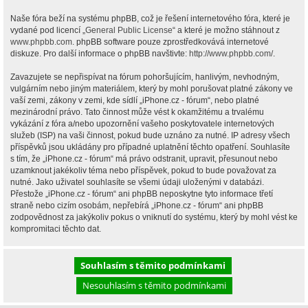
Naše fóra beží na systému phpBB, což je řešení internetového fóra, které je
vydané pod licencí „
General Public License
“ a které je možno stáhnout z
www.phpbb.com
. phpBB software pouze zprostředkovává internetové
diskuze. Pro další informace o phpBB navštivte:
http://www.phpbb.com/
.
Zavazujete se nepřispívat na fórum pohoršujícím, hanlivým, nevhodným,
vulgárním nebo jiným materiálem, který by mohl porušovat platné zákony ve
vaší zemi, zákony v zemi, kde sídlí „iPhone.cz - fórum“, nebo platné
mezinárodní právo. Tato činnost může vést k okamžitému a trvalému
vykázání z fóra a/nebo upozornění vašeho poskytovatele internetových
služeb (ISP) na vaši činnost, pokud bude uznáno za nutné. IP adresy všech
příspěvků jsou ukládány pro případné uplatnění těchto opatření. Souhlasíte
s tím, že „iPhone.cz - fórum“ má právo odstranit, upravit, přesunout nebo
uzamknout jakékoliv téma nebo příspěvek, pokud to bude považovat za
nutné. Jako uživatel souhlasíte se všemi údaji uloženými v databázi.
Přestože „iPhone.cz - fórum“ ani phpBB neposkytne tyto informace třetí
straně nebo cizím osobám, nepřebírá „iPhone.cz - fórum“ ani phpBB
zodpovědnost za jakýkoliv pokus o vniknutí do systému, který by mohl vést ke
kompromitaci těchto dat.