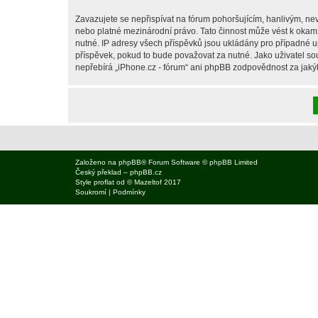
Zavazujete se nepřispívat na fórum pohoršujícím, hanlivým, nev
nebo platné mezinárodní právo. Tato činnost může vést k okam
nutné. IP adresy všech příspěvků jsou ukládány pro případné up
příspěvek, pokud to bude považovat za nutné. Jako uživatel sou
nepřebírá „iPhone.cz - fórum“ ani phpBB zodpovědnost za jakýko
Založeno na
phpBB
® Forum Software © phpBB Limited
Český překlad –
phpBB.cz
Style
proflat
od ©
Mazeltof
2017
Soukromí
|
Podmínky