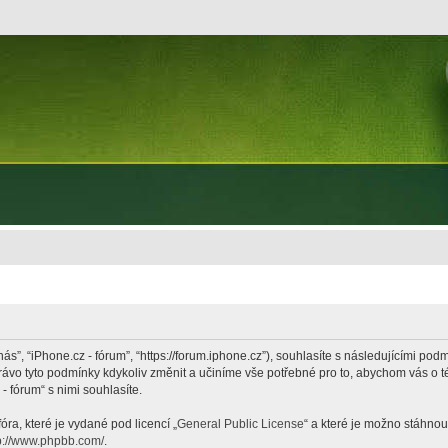
nás”, “iPhone.cz - fórum”, “https://forum.iphone.cz”), souhlasíte s následujícími p
právo tyto podmínky kdykoliv změnit a učiníme vše potřebné pro to, abychom vás o 
 fórum“ s nimi souhlasíte.
ra, které je vydané pod licencí „
General Public License
“ a které je možno stáhnou
p://www.phpbb.com/
.