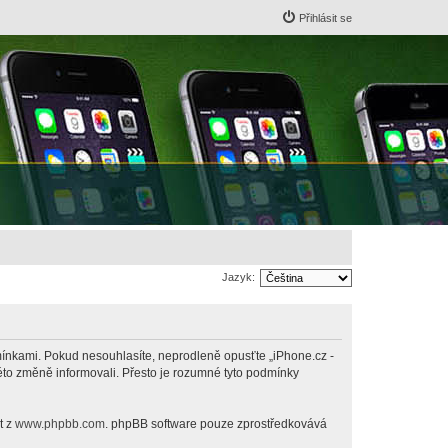
Přihlásit se
Jazyk:
odmínkami. Pokud nesouhlasíte, neprodleně opusťte „iPhone.cz -
této změně informovali. Přesto je rozumné tyto podmínky
t z
www.phpbb.com
. phpBB software pouze zprostředkovává