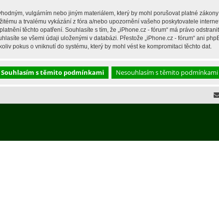
hodným, vulgárním nebo jiným materiálem, který by mohl porušovat platné zákony ve
žitému a trvalému vykázání z fóra a/nebo upozornění vašeho poskytovatele interne
latnění těchto opatření. Souhlasíte s tím, že „iPhone.cz - fórum“ má právo odstran
hlasíte se všemi údaji uloženými v databázi. Přestože „iPhone.cz - fórum“ ani php
liv pokus o vniknutí do systému, který by mohl vést ke kompromitaci těchto dat.