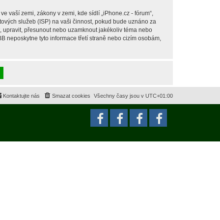
 vaší zemi, zákony v zemi, kde sídlí „iPhone.cz - fórum“,
tových služeb (ISP) na vaši činnost, pokud bude uznáno za
it, upravit, přesunout nebo uzamknout jakékoliv téma nebo
BB neposkytne tyto informace třetí straně nebo cizím osobám,
Kontaktujte nás
Smazat cookies
Všechny časy jsou v
UTC+01:00