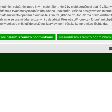
hodným, vulgárním nebo jiným materiálem, který by mohl porušovat platné zákony ve
žitému a trvalému vykázání z fóra a/nebo upozornění vašeho poskytovatele interne
latnění těchto opatření. Souhlasíte s tím, že „iPhone.cz - fórum“ má právo odstran
hlasíte se všemi údaji uloženými v databázi. Přestože „iPhone.cz - fórum“ ani php
liv pokus o vniknutí do systému, který by mohl vést ke kompromitaci těchto dat.