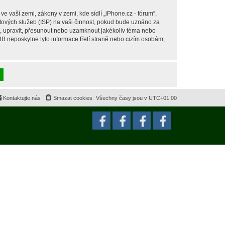
 vaší zemi, zákony v zemi, kde sídlí „iPhone.cz - fórum“,
tových služeb (ISP) na vaši činnost, pokud bude uznáno za
it, upravit, přesunout nebo uzamknout jakékoliv téma nebo
BB neposkytne tyto informace třetí straně nebo cizím osobám,
Kontaktujte nás
Smazat cookies
Všechny časy jsou v
UTC+01:00