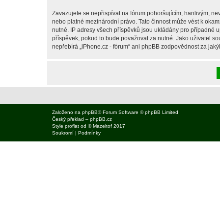
Zavazujete se nepřispívat na fórum pohoršujícím, hanlivým, nev
nebo platné mezinárodní právo. Tato činnost může vést k okam
nutné. IP adresy všech příspěvků jsou ukládány pro případné up
příspěvek, pokud to bude považovat za nutné. Jako uživatel sou
nepřebírá „iPhone.cz - fórum“ ani phpBB zodpovědnost za jakýko
Založeno na
phpBB
® Forum Software © phpBB Limited
Český překlad –
phpBB.cz
Style
proflat
od ©
Mazeltof
2017
Soukromí
|
Podmínky