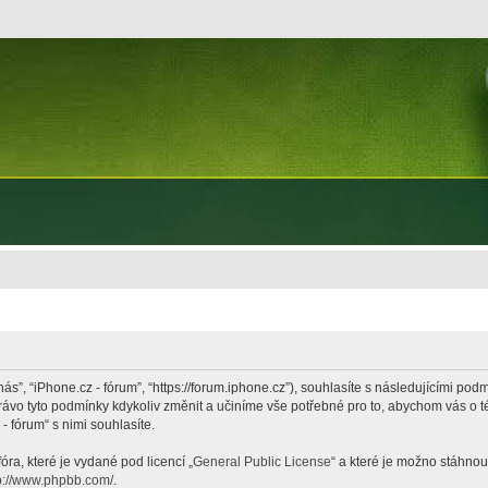
nás”, “iPhone.cz - fórum”, “https://forum.iphone.cz”), souhlasíte s následujícími p
právo tyto podmínky kdykoliv změnit a učiníme vše potřebné pro to, abychom vás o 
 fórum“ s nimi souhlasíte.
ra, které je vydané pod licencí „
General Public License
“ a které je možno stáhnou
p://www.phpbb.com/
.