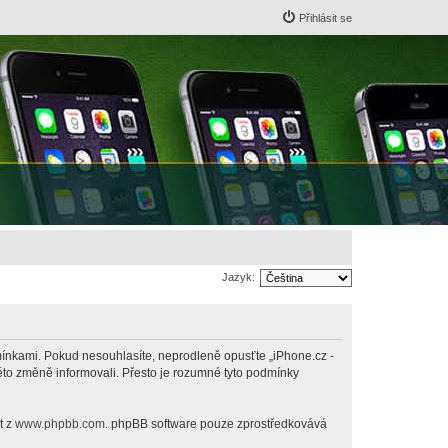
Přihlásit se
Jazyk:
odmínkami. Pokud nesouhlasíte, neprodleně opusťte „iPhone.cz -
této změně informovali. Přesto je rozumné tyto podmínky
t z
www.phpbb.com
. phpBB software pouze zprostředkovává