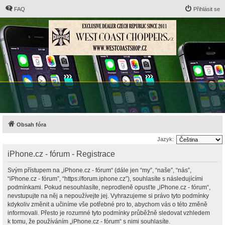
FAQ
Přihlásit se
Obsah fóra
Jazyk:
iPhone.cz - fórum - Registrace
Svým přístupem na „iPhone.cz - fórum“ (dále jen “my”, “naše”, “nás”,
“iPhone.cz - fórum”, “https://forum.iphone.cz”), souhlasíte s následujícími
podmínkami. Pokud nesouhlasíte, neprodleně opusťte „iPhone.cz - fórum“,
nevstupujte na něj a nepoužívejte jej. Vyhrazujeme si právo tyto podmínky
kdykoliv změnit a učiníme vše potřebné pro to, abychom vás o této změně
informovali. Přesto je rozumné tyto podmínky průběžně sledovat vzhledem
k tomu, že používáním „iPhone.cz - fórum“ s nimi souhlasíte.