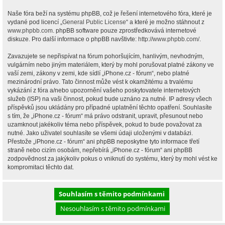
Naše fóra beží na systému phpBB, což je řešení internetového fóra, které je
vydané pod licencí „
General Public License
“ a které je možno stáhnout z
www.phpbb.com
. phpBB software pouze zprostředkovává internetové
diskuze. Pro další informace o phpBB navštivte:
http://www.phpbb.com/
.
Zavazujete se nepřispívat na fórum pohoršujícím, hanlivým, nevhodným,
vulgárním nebo jiným materiálem, který by mohl porušovat platné zákony ve
vaší zemi, zákony v zemi, kde sídlí „iPhone.cz - fórum“, nebo platné
mezinárodní právo. Tato činnost může vést k okamžitému a trvalému
vykázání z fóra a/nebo upozornění vašeho poskytovatele internetových
služeb (ISP) na vaši činnost, pokud bude uznáno za nutné. IP adresy všech
příspěvků jsou ukládány pro případné uplatnění těchto opatření. Souhlasíte
s tím, že „iPhone.cz - fórum“ má právo odstranit, upravit, přesunout nebo
uzamknout jakékoliv téma nebo příspěvek, pokud to bude považovat za
nutné. Jako uživatel souhlasíte se všemi údaji uloženými v databázi.
Přestože „iPhone.cz - fórum“ ani phpBB neposkytne tyto informace třetí
straně nebo cizím osobám, nepřebírá „iPhone.cz - fórum“ ani phpBB
zodpovědnost za jakýkoliv pokus o vniknutí do systému, který by mohl vést ke
kompromitaci těchto dat.