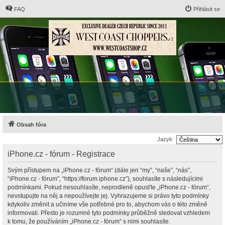
FAQ
Přihlásit se
Obsah fóra
Jazyk:
iPhone.cz - fórum - Registrace
Svým přístupem na „iPhone.cz - fórum“ (dále jen “my”, “naše”, “nás”,
“iPhone.cz - fórum”, “https://forum.iphone.cz”), souhlasíte s následujícími
podmínkami. Pokud nesouhlasíte, neprodleně opusťte „iPhone.cz - fórum“,
nevstupujte na něj a nepoužívejte jej. Vyhrazujeme si právo tyto podmínky
kdykoliv změnit a učiníme vše potřebné pro to, abychom vás o této změně
informovali. Přesto je rozumné tyto podmínky průběžně sledovat vzhledem
k tomu, že používáním „iPhone.cz - fórum“ s nimi souhlasíte.