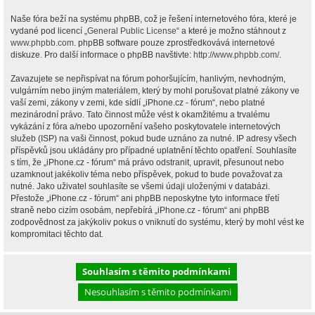
Naše fóra beží na systému phpBB, což je řešení internetového fóra, které je
vydané pod licencí „
General Public License
“ a které je možno stáhnout z
www.phpbb.com
. phpBB software pouze zprostředkovává internetové
diskuze. Pro další informace o phpBB navštivte:
http://www.phpbb.com/
.
Zavazujete se nepřispívat na fórum pohoršujícím, hanlivým, nevhodným,
vulgárním nebo jiným materiálem, který by mohl porušovat platné zákony ve
vaší zemi, zákony v zemi, kde sídlí „iPhone.cz - fórum“, nebo platné
mezinárodní právo. Tato činnost může vést k okamžitému a trvalému
vykázání z fóra a/nebo upozornění vašeho poskytovatele internetových
služeb (ISP) na vaši činnost, pokud bude uznáno za nutné. IP adresy všech
příspěvků jsou ukládány pro případné uplatnění těchto opatření. Souhlasíte
s tím, že „iPhone.cz - fórum“ má právo odstranit, upravit, přesunout nebo
uzamknout jakékoliv téma nebo příspěvek, pokud to bude považovat za
nutné. Jako uživatel souhlasíte se všemi údaji uloženými v databázi.
Přestože „iPhone.cz - fórum“ ani phpBB neposkytne tyto informace třetí
straně nebo cizím osobám, nepřebírá „iPhone.cz - fórum“ ani phpBB
zodpovědnost za jakýkoliv pokus o vniknutí do systému, který by mohl vést ke
kompromitaci těchto dat.