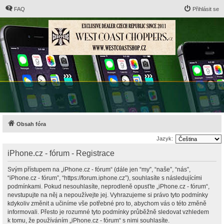
FAQ
Přihlásit se
Obsah fóra
Jazyk:
iPhone.cz - fórum - Registrace
Svým přístupem na „iPhone.cz - fórum“ (dále jen “my”, “naše”, “nás”,
“iPhone.cz - fórum”, “https://forum.iphone.cz”), souhlasíte s následujícími
podmínkami. Pokud nesouhlasíte, neprodleně opusťte „iPhone.cz - fórum“,
nevstupujte na něj a nepoužívejte jej. Vyhrazujeme si právo tyto podmínky
kdykoliv změnit a učiníme vše potřebné pro to, abychom vás o této změně
informovali. Přesto je rozumné tyto podmínky průběžně sledovat vzhledem
k tomu, že používáním „iPhone.cz - fórum“ s nimi souhlasíte.