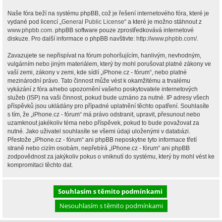
Naše fóra beží na systému phpBB, což je řešení internetového fóra, které je
vydané pod licencí „
General Public License
“ a které je možno stáhnout z
www.phpbb.com
. phpBB software pouze zprostředkovává internetové
diskuze. Pro další informace o phpBB navštivte:
http://www.phpbb.com/
.
Zavazujete se nepřispívat na fórum pohoršujícím, hanlivým, nevhodným,
vulgárním nebo jiným materiálem, který by mohl porušovat platné zákony ve
vaší zemi, zákony v zemi, kde sídlí „iPhone.cz - fórum“, nebo platné
mezinárodní právo. Tato činnost může vést k okamžitému a trvalému
vykázání z fóra a/nebo upozornění vašeho poskytovatele internetových
služeb (ISP) na vaši činnost, pokud bude uznáno za nutné. IP adresy všech
příspěvků jsou ukládány pro případné uplatnění těchto opatření. Souhlasíte
s tím, že „iPhone.cz - fórum“ má právo odstranit, upravit, přesunout nebo
uzamknout jakékoliv téma nebo příspěvek, pokud to bude považovat za
nutné. Jako uživatel souhlasíte se všemi údaji uloženými v databázi.
Přestože „iPhone.cz - fórum“ ani phpBB neposkytne tyto informace třetí
straně nebo cizím osobám, nepřebírá „iPhone.cz - fórum“ ani phpBB
zodpovědnost za jakýkoliv pokus o vniknutí do systému, který by mohl vést ke
kompromitaci těchto dat.