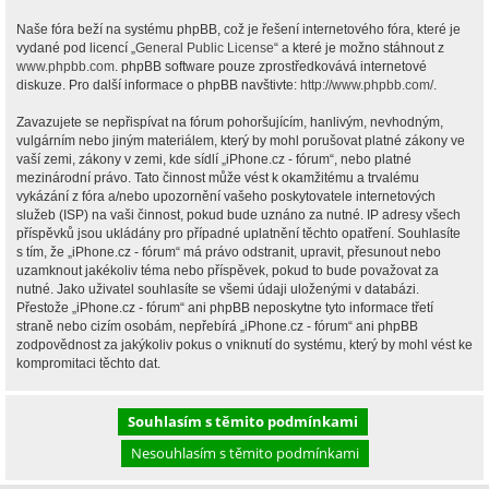
Naše fóra beží na systému phpBB, což je řešení internetového fóra, které je
vydané pod licencí „
General Public License
“ a které je možno stáhnout z
www.phpbb.com
. phpBB software pouze zprostředkovává internetové
diskuze. Pro další informace o phpBB navštivte:
http://www.phpbb.com/
.
Zavazujete se nepřispívat na fórum pohoršujícím, hanlivým, nevhodným,
vulgárním nebo jiným materiálem, který by mohl porušovat platné zákony ve
vaší zemi, zákony v zemi, kde sídlí „iPhone.cz - fórum“, nebo platné
mezinárodní právo. Tato činnost může vést k okamžitému a trvalému
vykázání z fóra a/nebo upozornění vašeho poskytovatele internetových
služeb (ISP) na vaši činnost, pokud bude uznáno za nutné. IP adresy všech
příspěvků jsou ukládány pro případné uplatnění těchto opatření. Souhlasíte
s tím, že „iPhone.cz - fórum“ má právo odstranit, upravit, přesunout nebo
uzamknout jakékoliv téma nebo příspěvek, pokud to bude považovat za
nutné. Jako uživatel souhlasíte se všemi údaji uloženými v databázi.
Přestože „iPhone.cz - fórum“ ani phpBB neposkytne tyto informace třetí
straně nebo cizím osobám, nepřebírá „iPhone.cz - fórum“ ani phpBB
zodpovědnost za jakýkoliv pokus o vniknutí do systému, který by mohl vést ke
kompromitaci těchto dat.