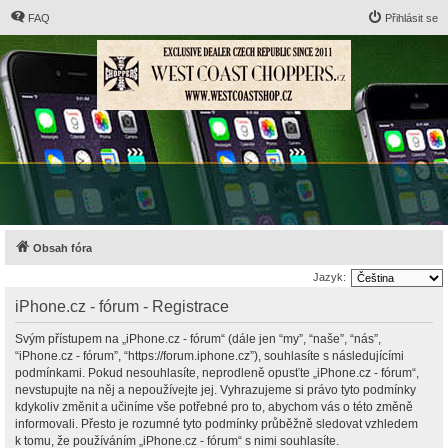
FAQ
Přihlásit se
Obsah fóra
Jazyk:
iPhone.cz - fórum - Registrace
Svým přístupem na „iPhone.cz - fórum“ (dále jen “my”, “naše”, “nás”,
“iPhone.cz - fórum”, “https://forum.iphone.cz”), souhlasíte s následujícími
podmínkami. Pokud nesouhlasíte, neprodleně opusťte „iPhone.cz - fórum“,
nevstupujte na něj a nepoužívejte jej. Vyhrazujeme si právo tyto podmínky
kdykoliv změnit a učiníme vše potřebné pro to, abychom vás o této změně
informovali. Přesto je rozumné tyto podmínky průběžně sledovat vzhledem
k tomu, že používáním „iPhone.cz - fórum“ s nimi souhlasíte.