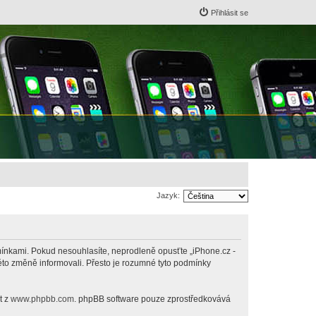
Přihlásit se
Jazyk:
odmínkami. Pokud nesouhlasíte, neprodleně opusťte „iPhone.cz -
této změně informovali. Přesto je rozumné tyto podmínky
t z
www.phpbb.com
. phpBB software pouze zprostředkovává