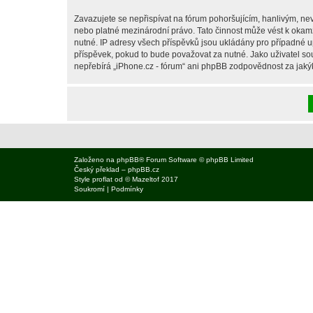
Zavazujete se nepřispívat na fórum pohoršujícím, hanlivým, nev
nebo platné mezinárodní právo. Tato činnost může vést k okam
nutné. IP adresy všech příspěvků jsou ukládány pro případné up
příspěvek, pokud to bude považovat za nutné. Jako uživatel sou
nepřebírá „iPhone.cz - fórum“ ani phpBB zodpovědnost za jakýko
Založeno na
phpBB
® Forum Software © phpBB Limited
Český překlad –
phpBB.cz
Style
proflat
od ©
Mazeltof
2017
Soukromí
|
Podmínky