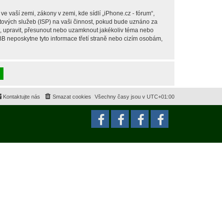
 vaší zemi, zákony v zemi, kde sídlí „iPhone.cz - fórum“,
tových služeb (ISP) na vaši činnost, pokud bude uznáno za
it, upravit, přesunout nebo uzamknout jakékoliv téma nebo
BB neposkytne tyto informace třetí straně nebo cizím osobám,
Kontaktujte nás
Smazat cookies
Všechny časy jsou v
UTC+01:00