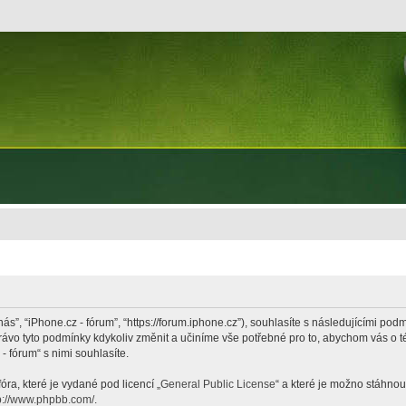
nás”, “iPhone.cz - fórum”, “https://forum.iphone.cz”), souhlasíte s následujícími p
právo tyto podmínky kdykoliv změnit a učiníme vše potřebné pro to, abychom vás o 
 fórum“ s nimi souhlasíte.
ra, které je vydané pod licencí „
General Public License
“ a které je možno stáhnou
p://www.phpbb.com/
.