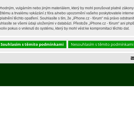
hodným, vulgárním nebo jiným materiálem, který by mohl porušovat platné zákony ve
žitému a trvalému vykázání z fóra a/nebo upozornění vašeho poskytovatele interne
latnění těchto opatření. Souhlasíte s tím, že „iPhone.cz - fórum“ má právo odstran
hlasíte se všemi údaji uloženými v databázi. Přestože „iPhone.cz - fórum“ ani php
liv pokus o vniknutí do systému, který by mohl vést ke kompromitaci těchto dat.