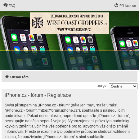
FAQ
Přihlásit se
Obsah fóra
Jazyk:
iPhone.cz - fórum - Registrace
Svým přístupem na „iPhone.cz - fórum“ (dále jen “my”, “naše”, “nás”,
“iPhone.cz - fórum”, “https://forum.iphone.cz”), souhlasíte s následujícími
podmínkami. Pokud nesouhlasíte, neprodleně opusťte „iPhone.cz - fórum“,
nevstupujte na něj a nepoužívejte jej. Vyhrazujeme si právo tyto podmínky
kdykoliv změnit a učiníme vše potřebné pro to, abychom vás o této změně
informovali. Přesto je rozumné tyto podmínky průběžně sledovat vzhledem
k tomu, že používáním „iPhone.cz - fórum“ s nimi souhlasíte.