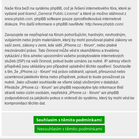
Naše fóra beží na systému phpBB, což je řešení internetového fóra, které je
vydané pod licencí „
General Public License
“ a které je možno stáhnout z
www.phpbb.com
. phpBB software pouze zprostředkovává internetové
diskuze. Pro další informace o phpBB navštivte:
http://www.phpbb.com/
.
Zavazujete se nepřispívat na fórum pohoršujícím, hanlivým, nevhodným,
vulgárním nebo jiným materiálem, který by mohl porušovat platné zákony ve
vaší zemi, zákony v zemi, kde sídlí „iPhone.cz - fórum“, nebo platné
mezinárodní právo. Tato činnost může vést k okamžitému a trvalému
vykázání z fóra a/nebo upozornění vašeho poskytovatele internetových
služeb (ISP) na vaši činnost, pokud bude uznáno za nutné. IP adresy všech
příspěvků jsou ukládány pro případné uplatnění těchto opatření. Souhlasíte
s tím, že „iPhone.cz - fórum“ má právo odstranit, upravit, přesunout nebo
uzamknout jakékoliv téma nebo příspěvek, pokud to bude považovat za
nutné. Jako uživatel souhlasíte se všemi údaji uloženými v databázi.
Přestože „iPhone.cz - fórum“ ani phpBB neposkytne tyto informace třetí
straně nebo cizím osobám, nepřebírá „iPhone.cz - fórum“ ani phpBB
zodpovědnost za jakýkoliv pokus o vniknutí do systému, který by mohl vést ke
kompromitaci těchto dat.