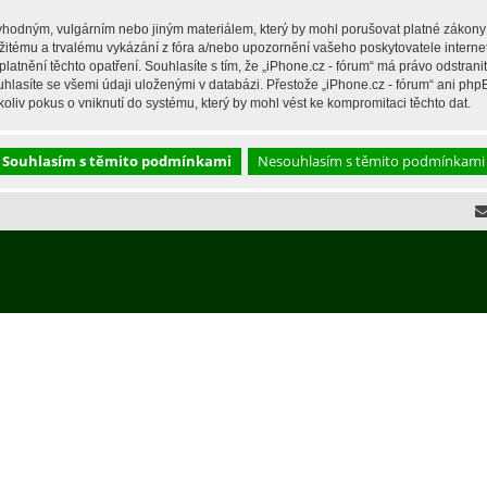
hodným, vulgárním nebo jiným materiálem, který by mohl porušovat platné zákony ve
žitému a trvalému vykázání z fóra a/nebo upozornění vašeho poskytovatele interne
latnění těchto opatření. Souhlasíte s tím, že „iPhone.cz - fórum“ má právo odstran
hlasíte se všemi údaji uloženými v databázi. Přestože „iPhone.cz - fórum“ ani php
liv pokus o vniknutí do systému, který by mohl vést ke kompromitaci těchto dat.