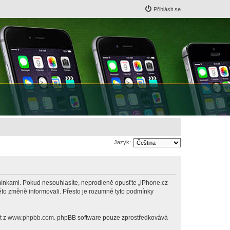
Přihlásit se
Jazyk:
odmínkami. Pokud nesouhlasíte, neprodleně opusťte „iPhone.cz -
této změně informovali. Přesto je rozumné tyto podmínky
t z
www.phpbb.com
. phpBB software pouze zprostředkovává