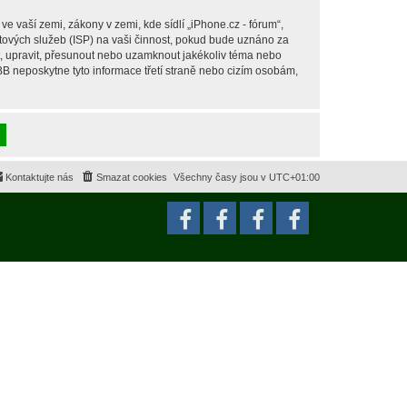
 vaší zemi, zákony v zemi, kde sídlí „iPhone.cz - fórum“,
tových služeb (ISP) na vaši činnost, pokud bude uznáno za
it, upravit, přesunout nebo uzamknout jakékoliv téma nebo
BB neposkytne tyto informace třetí straně nebo cizím osobám,
Kontaktujte nás
Smazat cookies
Všechny časy jsou v
UTC+01:00