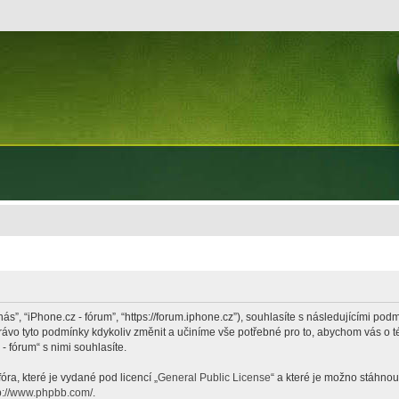
nás”, “iPhone.cz - fórum”, “https://forum.iphone.cz”), souhlasíte s následujícími p
právo tyto podmínky kdykoliv změnit a učiníme vše potřebné pro to, abychom vás o 
 fórum“ s nimi souhlasíte.
ra, které je vydané pod licencí „
General Public License
“ a které je možno stáhnou
p://www.phpbb.com/
.