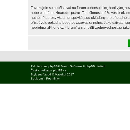
Zavazujete se nepřispívat na fórum pohoršujícím, hanlivým, nev
nebo platné mezinárodní právo. Tato činnost může vést k okam
nutné. IP adresy všech příspěvků jsou ukládány pro případné up
příspěvek, pokud to bude považovat za nutné. Jako uživatel sou
nepřebírá „iPhone.cz - fórum“ ani phpBB zodpovědnost za jakýko
Založeno na
phpBB
® Forum Software © phpBB Limited
Český překlad –
phpBB.cz
Style
proflat
od ©
Mazeltof
2017
Soukromí
|
Podmínky