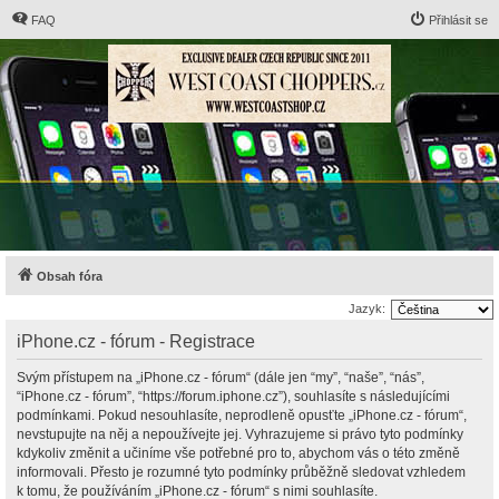
FAQ
Přihlásit se
Obsah fóra
Jazyk:
iPhone.cz - fórum - Registrace
Svým přístupem na „iPhone.cz - fórum“ (dále jen “my”, “naše”, “nás”,
“iPhone.cz - fórum”, “https://forum.iphone.cz”), souhlasíte s následujícími
podmínkami. Pokud nesouhlasíte, neprodleně opusťte „iPhone.cz - fórum“,
nevstupujte na něj a nepoužívejte jej. Vyhrazujeme si právo tyto podmínky
kdykoliv změnit a učiníme vše potřebné pro to, abychom vás o této změně
informovali. Přesto je rozumné tyto podmínky průběžně sledovat vzhledem
k tomu, že používáním „iPhone.cz - fórum“ s nimi souhlasíte.