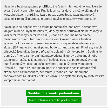
Naše fóra beží na systému phpBB, což je řešení internetového fóra, které je
vydané pod licencí „
General Public License
“ a které je možno stáhnout z
www.phpbb.com
. phpBB software pouze zprostředkovává internetové
diskuze. Pro další informace o phpBB navštivte:
http://www.phpbb.com/
.
Zavazujete se nepřispívat na fórum pohoršujícím, hanlivým, nevhodným,
vulgárním nebo jiným materiálem, který by mohl porušovat platné zákony ve
vaší zemi, zákony v zemi, kde sídlí „iPhone.cz - fórum“, nebo platné
mezinárodní právo. Tato činnost může vést k okamžitému a trvalému
vykázání z fóra a/nebo upozornění vašeho poskytovatele internetových
služeb (ISP) na vaši činnost, pokud bude uznáno za nutné. IP adresy všech
příspěvků jsou ukládány pro případné uplatnění těchto opatření. Souhlasíte
s tím, že „iPhone.cz - fórum“ má právo odstranit, upravit, přesunout nebo
uzamknout jakékoliv téma nebo příspěvek, pokud to bude považovat za
nutné. Jako uživatel souhlasíte se všemi údaji uloženými v databázi.
Přestože „iPhone.cz - fórum“ ani phpBB neposkytne tyto informace třetí
straně nebo cizím osobám, nepřebírá „iPhone.cz - fórum“ ani phpBB
zodpovědnost za jakýkoliv pokus o vniknutí do systému, který by mohl vést ke
kompromitaci těchto dat.