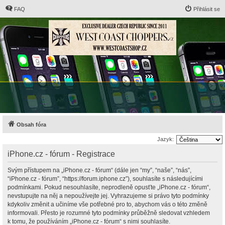
FAQ
Přihlásit se
Obsah fóra
Jazyk:
iPhone.cz - fórum - Registrace
Svým přístupem na „iPhone.cz - fórum“ (dále jen “my”, “naše”, “nás”,
“iPhone.cz - fórum”, “https://forum.iphone.cz”), souhlasíte s následujícími
podmínkami. Pokud nesouhlasíte, neprodleně opusťte „iPhone.cz - fórum“,
nevstupujte na něj a nepoužívejte jej. Vyhrazujeme si právo tyto podmínky
kdykoliv změnit a učiníme vše potřebné pro to, abychom vás o této změně
informovali. Přesto je rozumné tyto podmínky průběžně sledovat vzhledem
k tomu, že používáním „iPhone.cz - fórum“ s nimi souhlasíte.