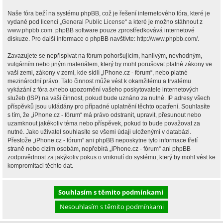
Naše fóra beží na systému phpBB, což je řešení internetového fóra, které je
vydané pod licencí „
General Public License
“ a které je možno stáhnout z
www.phpbb.com
. phpBB software pouze zprostředkovává internetové
diskuze. Pro další informace o phpBB navštivte:
http://www.phpbb.com/
.
Zavazujete se nepřispívat na fórum pohoršujícím, hanlivým, nevhodným,
vulgárním nebo jiným materiálem, který by mohl porušovat platné zákony ve
vaší zemi, zákony v zemi, kde sídlí „iPhone.cz - fórum“, nebo platné
mezinárodní právo. Tato činnost může vést k okamžitému a trvalému
vykázání z fóra a/nebo upozornění vašeho poskytovatele internetových
služeb (ISP) na vaši činnost, pokud bude uznáno za nutné. IP adresy všech
příspěvků jsou ukládány pro případné uplatnění těchto opatření. Souhlasíte
s tím, že „iPhone.cz - fórum“ má právo odstranit, upravit, přesunout nebo
uzamknout jakékoliv téma nebo příspěvek, pokud to bude považovat za
nutné. Jako uživatel souhlasíte se všemi údaji uloženými v databázi.
Přestože „iPhone.cz - fórum“ ani phpBB neposkytne tyto informace třetí
straně nebo cizím osobám, nepřebírá „iPhone.cz - fórum“ ani phpBB
zodpovědnost za jakýkoliv pokus o vniknutí do systému, který by mohl vést ke
kompromitaci těchto dat.