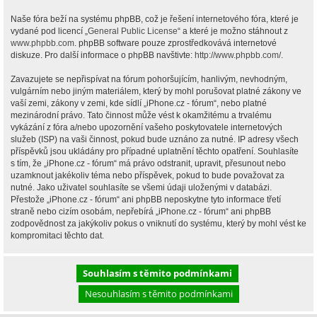
Naše fóra beží na systému phpBB, což je řešení internetového fóra, které je
vydané pod licencí „
General Public License
“ a které je možno stáhnout z
www.phpbb.com
. phpBB software pouze zprostředkovává internetové
diskuze. Pro další informace o phpBB navštivte:
http://www.phpbb.com/
.
Zavazujete se nepřispívat na fórum pohoršujícím, hanlivým, nevhodným,
vulgárním nebo jiným materiálem, který by mohl porušovat platné zákony ve
vaší zemi, zákony v zemi, kde sídlí „iPhone.cz - fórum“, nebo platné
mezinárodní právo. Tato činnost může vést k okamžitému a trvalému
vykázání z fóra a/nebo upozornění vašeho poskytovatele internetových
služeb (ISP) na vaši činnost, pokud bude uznáno za nutné. IP adresy všech
příspěvků jsou ukládány pro případné uplatnění těchto opatření. Souhlasíte
s tím, že „iPhone.cz - fórum“ má právo odstranit, upravit, přesunout nebo
uzamknout jakékoliv téma nebo příspěvek, pokud to bude považovat za
nutné. Jako uživatel souhlasíte se všemi údaji uloženými v databázi.
Přestože „iPhone.cz - fórum“ ani phpBB neposkytne tyto informace třetí
straně nebo cizím osobám, nepřebírá „iPhone.cz - fórum“ ani phpBB
zodpovědnost za jakýkoliv pokus o vniknutí do systému, který by mohl vést ke
kompromitaci těchto dat.