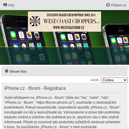
FAQ
Přihlásit se
Obsah fóra
Jazyk:
iPhone.cz - fórum - Registrace
Svým přístupem na „iPhone.cz - fórum“ (dále jen “my”, “naše”, “nás”,
“iPhone.cz - fórum”, “https://forum.iphone.cz”), souhlasíte s následujícími
podmínkami. Pokud nesouhlasíte, neprodleně opusťte „iPhone.cz - fórum“,
nevstupujte na něj a nepoužívejte jej. Vyhrazujeme si právo tyto podmínky
kdykoliv změnit a učiníme vše potřebné pro to, abychom vás o této změně
informovali. Přesto je rozumné tyto podmínky průběžně sledovat vzhledem
k tomu, že používáním „iPhone.cz - fórum“ s nimi souhlasíte.