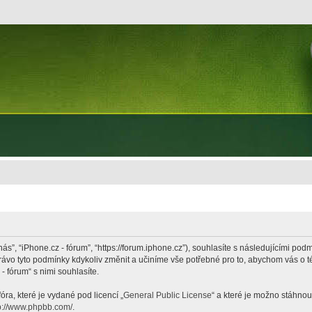
nás”, “iPhone.cz - fórum”, “https://forum.iphone.cz”), souhlasíte s následujícími p
právo tyto podmínky kdykoliv změnit a učiníme vše potřebné pro to, abychom vás o 
 fórum“ s nimi souhlasíte.
ra, které je vydané pod licencí „
General Public License
“ a které je možno stáhnou
p://www.phpbb.com/
.