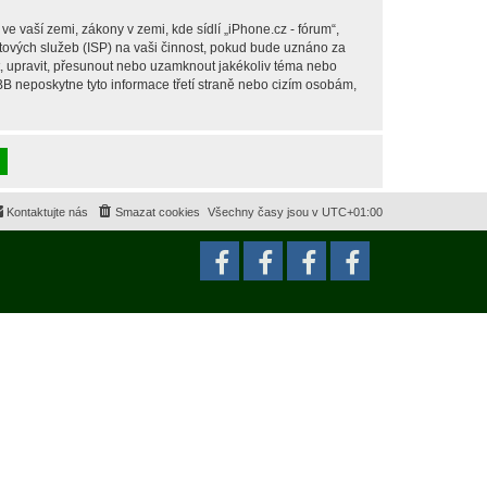
 vaší zemi, zákony v zemi, kde sídlí „iPhone.cz - fórum“,
tových služeb (ISP) na vaši činnost, pokud bude uznáno za
it, upravit, přesunout nebo uzamknout jakékoliv téma nebo
BB neposkytne tyto informace třetí straně nebo cizím osobám,
Kontaktujte nás
Smazat cookies
Všechny časy jsou v
UTC+01:00