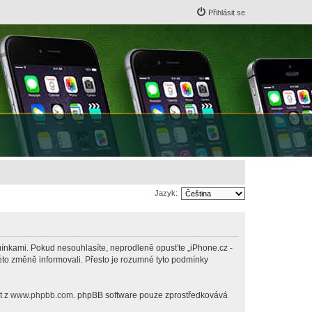
Přihlásit se
Jazyk:
odmínkami. Pokud nesouhlasíte, neprodleně opusťte „iPhone.cz -
této změně informovali. Přesto je rozumné tyto podmínky
t z
www.phpbb.com
. phpBB software pouze zprostředkovává