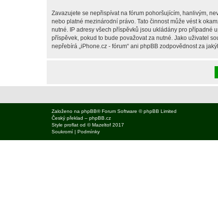
Zavazujete se nepřispívat na fórum pohoršujícím, hanlivým, nev
nebo platné mezinárodní právo. Tato činnost může vést k okam
nutné. IP adresy všech příspěvků jsou ukládány pro případné up
příspěvek, pokud to bude považovat za nutné. Jako uživatel sou
nepřebírá „iPhone.cz - fórum“ ani phpBB zodpovědnost za jakýko
Založeno na
phpBB
® Forum Software © phpBB Limited
Český překlad –
phpBB.cz
Style
proflat
od ©
Mazeltof
2017
Soukromí
|
Podmínky