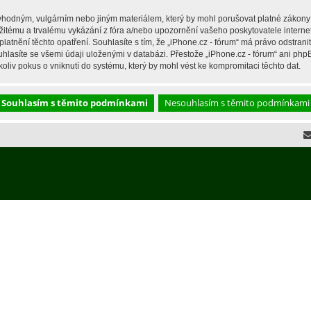
hodným, vulgárním nebo jiným materiálem, který by mohl porušovat platné zákony ve
žitému a trvalému vykázání z fóra a/nebo upozornění vašeho poskytovatele interne
latnění těchto opatření. Souhlasíte s tím, že „iPhone.cz - fórum“ má právo odstran
hlasíte se všemi údaji uloženými v databázi. Přestože „iPhone.cz - fórum“ ani php
liv pokus o vniknutí do systému, který by mohl vést ke kompromitaci těchto dat.