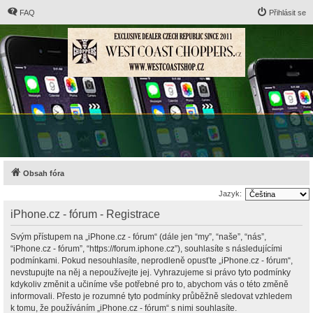
FAQ
Přihlásit se
Obsah fóra
Jazyk:
iPhone.cz - fórum - Registrace
Svým přístupem na „iPhone.cz - fórum“ (dále jen “my”, “naše”, “nás”,
“iPhone.cz - fórum”, “https://forum.iphone.cz”), souhlasíte s následujícími
podmínkami. Pokud nesouhlasíte, neprodleně opusťte „iPhone.cz - fórum“,
nevstupujte na něj a nepoužívejte jej. Vyhrazujeme si právo tyto podmínky
kdykoliv změnit a učiníme vše potřebné pro to, abychom vás o této změně
informovali. Přesto je rozumné tyto podmínky průběžně sledovat vzhledem
k tomu, že používáním „iPhone.cz - fórum“ s nimi souhlasíte.