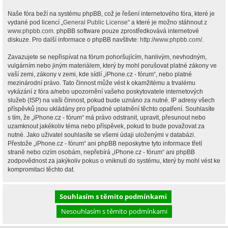
Naše fóra beží na systému phpBB, což je řešení internetového fóra, které je
vydané pod licencí „
General Public License
“ a které je možno stáhnout z
www.phpbb.com
. phpBB software pouze zprostředkovává internetové
diskuze. Pro další informace o phpBB navštivte:
http://www.phpbb.com/
.
Zavazujete se nepřispívat na fórum pohoršujícím, hanlivým, nevhodným,
vulgárním nebo jiným materiálem, který by mohl porušovat platné zákony ve
vaší zemi, zákony v zemi, kde sídlí „iPhone.cz - fórum“, nebo platné
mezinárodní právo. Tato činnost může vést k okamžitému a trvalému
vykázání z fóra a/nebo upozornění vašeho poskytovatele internetových
služeb (ISP) na vaši činnost, pokud bude uznáno za nutné. IP adresy všech
příspěvků jsou ukládány pro případné uplatnění těchto opatření. Souhlasíte
s tím, že „iPhone.cz - fórum“ má právo odstranit, upravit, přesunout nebo
uzamknout jakékoliv téma nebo příspěvek, pokud to bude považovat za
nutné. Jako uživatel souhlasíte se všemi údaji uloženými v databázi.
Přestože „iPhone.cz - fórum“ ani phpBB neposkytne tyto informace třetí
straně nebo cizím osobám, nepřebírá „iPhone.cz - fórum“ ani phpBB
zodpovědnost za jakýkoliv pokus o vniknutí do systému, který by mohl vést ke
kompromitaci těchto dat.