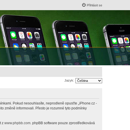
Přihlásit se
Jazyk:
odmínkami. Pokud nesouhlasíte, neprodleně opusťte „iPhone.cz -
této změně informovali. Přesto je rozumné tyto podmínky
t z
www.phpbb.com
. phpBB software pouze zprostředkovává