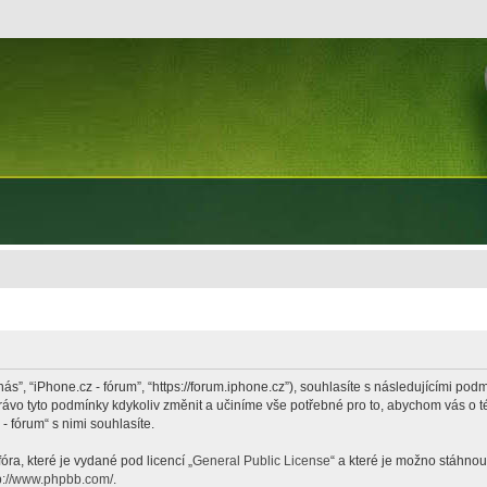
nás”, “iPhone.cz - fórum”, “https://forum.iphone.cz”), souhlasíte s následujícími p
právo tyto podmínky kdykoliv změnit a učiníme vše potřebné pro to, abychom vás o 
 fórum“ s nimi souhlasíte.
ra, které je vydané pod licencí „
General Public License
“ a které je možno stáhnou
p://www.phpbb.com/
.