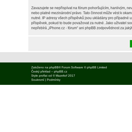
Zavazujete se nepřispívat na fórum pohoršujícím, hanlivým, nev
nebo platné mezinárodní právo. Tato činnost může vést k okam
nutné. IP adresy všech příspěvků jsou ukládány pro případné up
příspěvek, pokud to bude považovat za nutné. Jako uživatel sou
nepřebírá „iPhone.cz - fórum“ ani phpBB zodpovědnost za jakýko
Založeno na
phpBB
® Forum Software © phpBB Limited
Český překlad –
phpBB.cz
Style
proflat
od ©
Mazeltof
2017
Soukromí
|
Podmínky