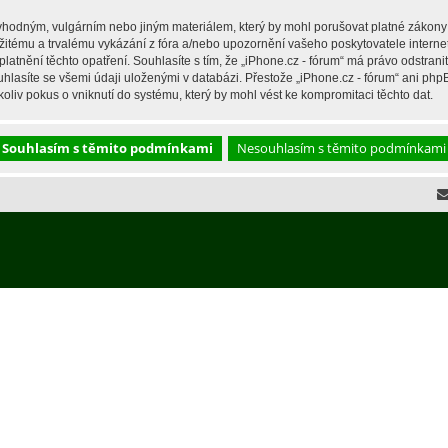
hodným, vulgárním nebo jiným materiálem, který by mohl porušovat platné zákony ve
žitému a trvalému vykázání z fóra a/nebo upozornění vašeho poskytovatele interne
latnění těchto opatření. Souhlasíte s tím, že „iPhone.cz - fórum“ má právo odstran
hlasíte se všemi údaji uloženými v databázi. Přestože „iPhone.cz - fórum“ ani php
liv pokus o vniknutí do systému, který by mohl vést ke kompromitaci těchto dat.