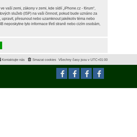
 vaší zemi, zákony v zemi, kde sídlí „iPhone.cz - fórum“,
tových služeb (ISP) na vaši činnost, pokud bude uznáno za
it, upravit, přesunout nebo uzamknout jakékoliv téma nebo
BB neposkytne tyto informace třetí straně nebo cizím osobám,
Kontaktujte nás
Smazat cookies
Všechny časy jsou v
UTC+01:00