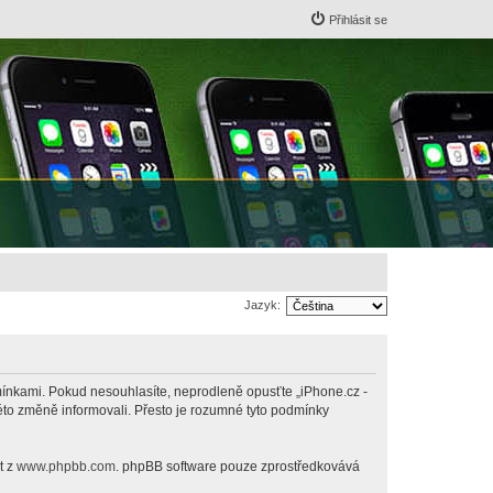
Přihlásit se
Jazyk:
odmínkami. Pokud nesouhlasíte, neprodleně opusťte „iPhone.cz -
této změně informovali. Přesto je rozumné tyto podmínky
t z
www.phpbb.com
. phpBB software pouze zprostředkovává