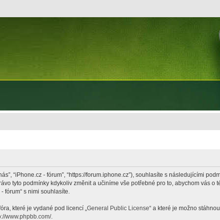
nás”, “iPhone.cz - fórum”, “https://forum.iphone.cz”), souhlasíte s následujícími p
právo tyto podmínky kdykoliv změnit a učiníme vše potřebné pro to, abychom vás o 
 fórum“ s nimi souhlasíte.
ra, které je vydané pod licencí „
General Public License
“ a které je možno stáhnou
p://www.phpbb.com/
.