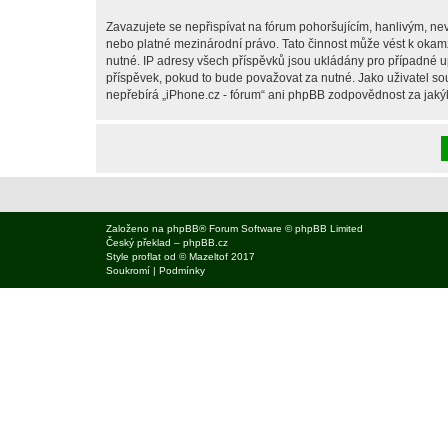
Zavazujete se nepřispívat na fórum pohoršujícím, hanlivým, nev
nebo platné mezinárodní právo. Tato činnost může vést k okam
nutné. IP adresy všech příspěvků jsou ukládány pro případné up
příspěvek, pokud to bude považovat za nutné. Jako uživatel sou
nepřebírá „iPhone.cz - fórum“ ani phpBB zodpovědnost za jakýko
Založeno na
phpBB
® Forum Software © phpBB Limited
Český překlad –
phpBB.cz
Style
proflat
od ©
Mazeltof
2017
Soukromí
|
Podmínky