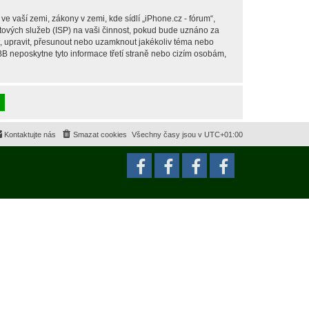
 vaší zemi, zákony v zemi, kde sídlí „iPhone.cz - fórum“,
tových služeb (ISP) na vaši činnost, pokud bude uznáno za
it, upravit, přesunout nebo uzamknout jakékoliv téma nebo
BB neposkytne tyto informace třetí straně nebo cizím osobám,
Kontaktujte nás
Smazat cookies
Všechny časy jsou v
UTC+01:00