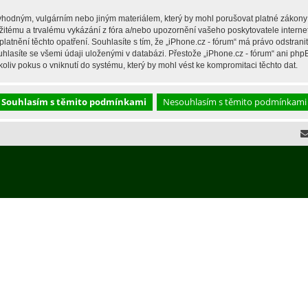
hodným, vulgárním nebo jiným materiálem, který by mohl porušovat platné zákony ve
žitému a trvalému vykázání z fóra a/nebo upozornění vašeho poskytovatele interne
latnění těchto opatření. Souhlasíte s tím, že „iPhone.cz - fórum“ má právo odstran
hlasíte se všemi údaji uloženými v databázi. Přestože „iPhone.cz - fórum“ ani php
liv pokus o vniknutí do systému, který by mohl vést ke kompromitaci těchto dat.