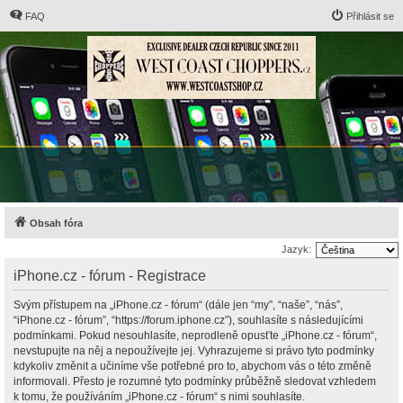
FAQ
Přihlásit se
Obsah fóra
Jazyk:
iPhone.cz - fórum - Registrace
Svým přístupem na „iPhone.cz - fórum“ (dále jen “my”, “naše”, “nás”,
“iPhone.cz - fórum”, “https://forum.iphone.cz”), souhlasíte s následujícími
podmínkami. Pokud nesouhlasíte, neprodleně opusťte „iPhone.cz - fórum“,
nevstupujte na něj a nepoužívejte jej. Vyhrazujeme si právo tyto podmínky
kdykoliv změnit a učiníme vše potřebné pro to, abychom vás o této změně
informovali. Přesto je rozumné tyto podmínky průběžně sledovat vzhledem
k tomu, že používáním „iPhone.cz - fórum“ s nimi souhlasíte.