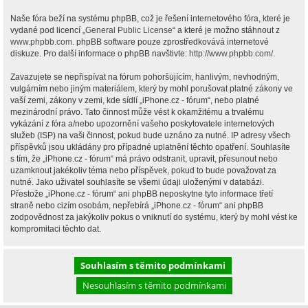
Naše fóra beží na systému phpBB, což je řešení internetového fóra, které je
vydané pod licencí „
General Public License
“ a které je možno stáhnout z
www.phpbb.com
. phpBB software pouze zprostředkovává internetové
diskuze. Pro další informace o phpBB navštivte:
http://www.phpbb.com/
.
Zavazujete se nepřispívat na fórum pohoršujícím, hanlivým, nevhodným,
vulgárním nebo jiným materiálem, který by mohl porušovat platné zákony ve
vaší zemi, zákony v zemi, kde sídlí „iPhone.cz - fórum“, nebo platné
mezinárodní právo. Tato činnost může vést k okamžitému a trvalému
vykázání z fóra a/nebo upozornění vašeho poskytovatele internetových
služeb (ISP) na vaši činnost, pokud bude uznáno za nutné. IP adresy všech
příspěvků jsou ukládány pro případné uplatnění těchto opatření. Souhlasíte
s tím, že „iPhone.cz - fórum“ má právo odstranit, upravit, přesunout nebo
uzamknout jakékoliv téma nebo příspěvek, pokud to bude považovat za
nutné. Jako uživatel souhlasíte se všemi údaji uloženými v databázi.
Přestože „iPhone.cz - fórum“ ani phpBB neposkytne tyto informace třetí
straně nebo cizím osobám, nepřebírá „iPhone.cz - fórum“ ani phpBB
zodpovědnost za jakýkoliv pokus o vniknutí do systému, který by mohl vést ke
kompromitaci těchto dat.