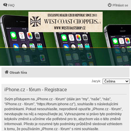
FAQ
Přihlásit se
Obsah fóra
Jazyk:
iPhone.cz - fórum - Registrace
Svým přístupem na „iPhone.cz - fórum“ (dále jen “my”, “naše”, “nás”,
“iPhone.cz - fórum”, “https://forum.iphone.cz”), souhlasíte s následujícími
podmínkami. Pokud nesouhlasíte, neprodleně opusťte „iPhone.cz - fórum“,
nevstupujte na něj a nepoužívejte jej. Vyhrazujeme si právo tyto podmínky
kdykoliv změnit a učiníme vše potřebné pro to, abychom vás o této změně
informovali. Přesto je rozumné tyto podmínky průběžně sledovat vzhledem
k tomu, že používáním „iPhone.cz - fórum“ s nimi souhlasíte.