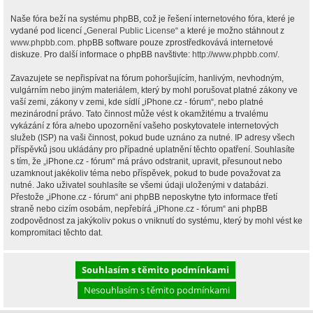
Naše fóra beží na systému phpBB, což je řešení internetového fóra, které je
vydané pod licencí „
General Public License
“ a které je možno stáhnout z
www.phpbb.com
. phpBB software pouze zprostředkovává internetové
diskuze. Pro další informace o phpBB navštivte:
http://www.phpbb.com/
.
Zavazujete se nepřispívat na fórum pohoršujícím, hanlivým, nevhodným,
vulgárním nebo jiným materiálem, který by mohl porušovat platné zákony ve
vaší zemi, zákony v zemi, kde sídlí „iPhone.cz - fórum“, nebo platné
mezinárodní právo. Tato činnost může vést k okamžitému a trvalému
vykázání z fóra a/nebo upozornění vašeho poskytovatele internetových
služeb (ISP) na vaši činnost, pokud bude uznáno za nutné. IP adresy všech
příspěvků jsou ukládány pro případné uplatnění těchto opatření. Souhlasíte
s tím, že „iPhone.cz - fórum“ má právo odstranit, upravit, přesunout nebo
uzamknout jakékoliv téma nebo příspěvek, pokud to bude považovat za
nutné. Jako uživatel souhlasíte se všemi údaji uloženými v databázi.
Přestože „iPhone.cz - fórum“ ani phpBB neposkytne tyto informace třetí
straně nebo cizím osobám, nepřebírá „iPhone.cz - fórum“ ani phpBB
zodpovědnost za jakýkoliv pokus o vniknutí do systému, který by mohl vést ke
kompromitaci těchto dat.