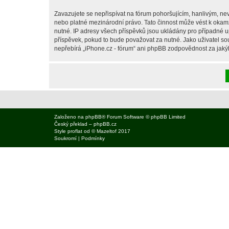
Zavazujete se nepřispívat na fórum pohoršujícím, hanlivým, nev
nebo platné mezinárodní právo. Tato činnost může vést k okam
nutné. IP adresy všech příspěvků jsou ukládány pro případné up
příspěvek, pokud to bude považovat za nutné. Jako uživatel sou
nepřebírá „iPhone.cz - fórum“ ani phpBB zodpovědnost za jakýko
Založeno na
phpBB
® Forum Software © phpBB Limited
Český překlad –
phpBB.cz
Style
proflat
od ©
Mazeltof
2017
Soukromí
|
Podmínky