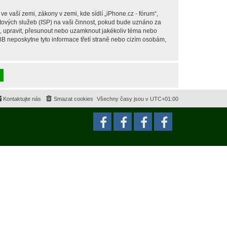
 vaší zemi, zákony v zemi, kde sídlí „iPhone.cz - fórum“,
tových služeb (ISP) na vaši činnost, pokud bude uznáno za
it, upravit, přesunout nebo uzamknout jakékoliv téma nebo
BB neposkytne tyto informace třetí straně nebo cizím osobám,
Kontaktujte nás
Smazat cookies
Všechny časy jsou v
UTC+01:00