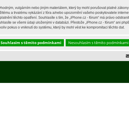
hodným, vulgárním nebo jiným materiálem, který by mohl porušovat platné zákony ve
žitému a trvalému vykázání z fóra a/nebo upozornění vašeho poskytovatele interne
latnění těchto opatření. Souhlasíte s tím, že „iPhone.cz - fórum“ má právo odstran
hlasíte se všemi údaji uloženými v databázi. Přestože „iPhone.cz - fórum“ ani php
liv pokus o vniknutí do systému, který by mohl vést ke kompromitaci těchto dat.