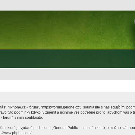
nás”, “iPhone.cz - fórum”, “https://forum.iphone.cz”), souhlasíte s následujícími p
právo tyto podmínky kdykoliv změnit a učiníme vše potřebné pro to, abychom vás o 
 fórum“ s nimi souhlasíte.
ra, které je vydané pod licencí „
General Public License
“ a které je možno stáhnou
p://www.phpbb.com/
.