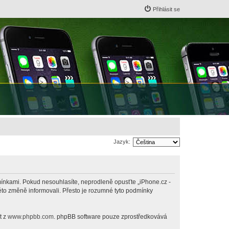
Přihlásit se
Jazyk:
odmínkami. Pokud nesouhlasíte, neprodleně opusťte „iPhone.cz -
této změně informovali. Přesto je rozumné tyto podmínky
t z
www.phpbb.com
. phpBB software pouze zprostředkovává