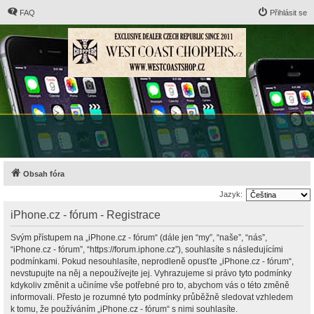
FAQ
Přihlásit se
Obsah fóra
Jazyk:
iPhone.cz - fórum - Registrace
Svým přístupem na „iPhone.cz - fórum“ (dále jen “my”, “naše”, “nás”,
“iPhone.cz - fórum”, “https://forum.iphone.cz”), souhlasíte s následujícími
podmínkami. Pokud nesouhlasíte, neprodleně opusťte „iPhone.cz - fórum“,
nevstupujte na něj a nepoužívejte jej. Vyhrazujeme si právo tyto podmínky
kdykoliv změnit a učiníme vše potřebné pro to, abychom vás o této změně
informovali. Přesto je rozumné tyto podmínky průběžně sledovat vzhledem
k tomu, že používáním „iPhone.cz - fórum“ s nimi souhlasíte.