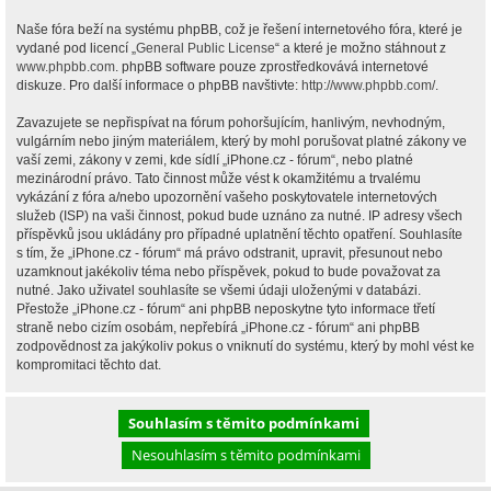
Naše fóra beží na systému phpBB, což je řešení internetového fóra, které je
vydané pod licencí „
General Public License
“ a které je možno stáhnout z
www.phpbb.com
. phpBB software pouze zprostředkovává internetové
diskuze. Pro další informace o phpBB navštivte:
http://www.phpbb.com/
.
Zavazujete se nepřispívat na fórum pohoršujícím, hanlivým, nevhodným,
vulgárním nebo jiným materiálem, který by mohl porušovat platné zákony ve
vaší zemi, zákony v zemi, kde sídlí „iPhone.cz - fórum“, nebo platné
mezinárodní právo. Tato činnost může vést k okamžitému a trvalému
vykázání z fóra a/nebo upozornění vašeho poskytovatele internetových
služeb (ISP) na vaši činnost, pokud bude uznáno za nutné. IP adresy všech
příspěvků jsou ukládány pro případné uplatnění těchto opatření. Souhlasíte
s tím, že „iPhone.cz - fórum“ má právo odstranit, upravit, přesunout nebo
uzamknout jakékoliv téma nebo příspěvek, pokud to bude považovat za
nutné. Jako uživatel souhlasíte se všemi údaji uloženými v databázi.
Přestože „iPhone.cz - fórum“ ani phpBB neposkytne tyto informace třetí
straně nebo cizím osobám, nepřebírá „iPhone.cz - fórum“ ani phpBB
zodpovědnost za jakýkoliv pokus o vniknutí do systému, který by mohl vést ke
kompromitaci těchto dat.