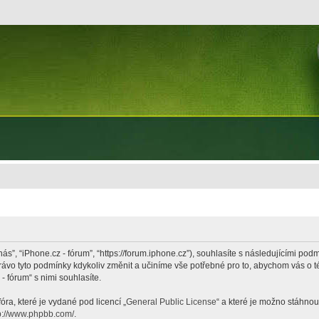
nás”, “iPhone.cz - fórum”, “https://forum.iphone.cz”), souhlasíte s následujícími p
právo tyto podmínky kdykoliv změnit a učiníme vše potřebné pro to, abychom vás o 
 fórum“ s nimi souhlasíte.
ra, které je vydané pod licencí „
General Public License
“ a které je možno stáhnou
p://www.phpbb.com/
.