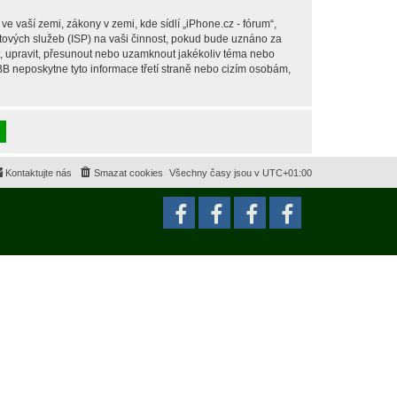
 vaší zemi, zákony v zemi, kde sídlí „iPhone.cz - fórum“,
tových služeb (ISP) na vaši činnost, pokud bude uznáno za
it, upravit, přesunout nebo uzamknout jakékoliv téma nebo
BB neposkytne tyto informace třetí straně nebo cizím osobám,
Kontaktujte nás
Smazat cookies
Všechny časy jsou v
UTC+01:00