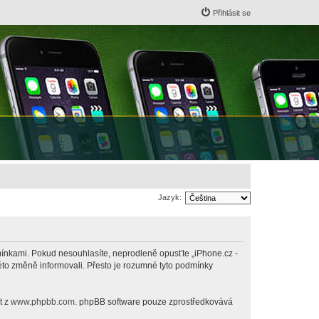
Přihlásit se
Jazyk:
odmínkami. Pokud nesouhlasíte, neprodleně opusťte „iPhone.cz -
této změně informovali. Přesto je rozumné tyto podmínky
t z
www.phpbb.com
. phpBB software pouze zprostředkovává