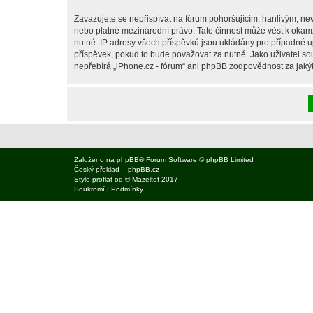
Zavazujete se nepřispívat na fórum pohoršujícím, hanlivým, nev
nebo platné mezinárodní právo. Tato činnost může vést k okam
nutné. IP adresy všech příspěvků jsou ukládány pro případné up
příspěvek, pokud to bude považovat za nutné. Jako uživatel sou
nepřebírá „iPhone.cz - fórum“ ani phpBB zodpovědnost za jakýko
Založeno na
phpBB
® Forum Software © phpBB Limited
Český překlad –
phpBB.cz
Style
proflat
od ©
Mazeltof
2017
Soukromí
|
Podmínky