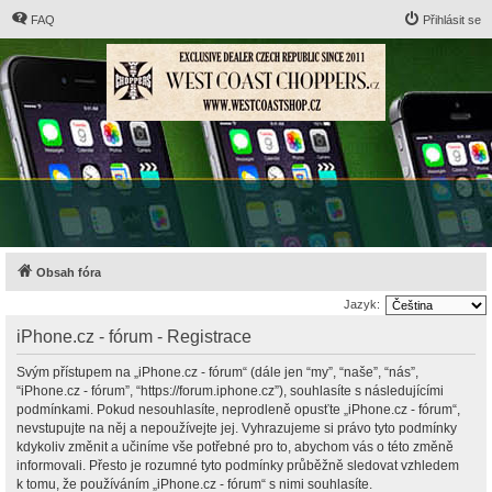
FAQ
Přihlásit se
Obsah fóra
Jazyk:
iPhone.cz - fórum - Registrace
Svým přístupem na „iPhone.cz - fórum“ (dále jen “my”, “naše”, “nás”,
“iPhone.cz - fórum”, “https://forum.iphone.cz”), souhlasíte s následujícími
podmínkami. Pokud nesouhlasíte, neprodleně opusťte „iPhone.cz - fórum“,
nevstupujte na něj a nepoužívejte jej. Vyhrazujeme si právo tyto podmínky
kdykoliv změnit a učiníme vše potřebné pro to, abychom vás o této změně
informovali. Přesto je rozumné tyto podmínky průběžně sledovat vzhledem
k tomu, že používáním „iPhone.cz - fórum“ s nimi souhlasíte.