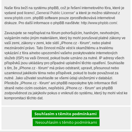
Naše fóra beží na systému phpBB, což je řešení internetového fóra, které je
vydané pod licencí „
General Public License
“ a které je možno stáhnout z
www.phpbb.com
. phpBB software pouze zprostředkovává internetové
diskuze. Pro další informace o phpBB navštivte:
http://www.phpbb.com/
.
Zavazujete se nepřispívat na fórum pohoršujícím, hanlivým, nevhodným,
vulgárním nebo jiným materiálem, který by mohl porušovat platné zákony ve
vaší zemi, zákony v zemi, kde sídlí „iPhone.cz - fórum“, nebo platné
mezinárodní právo. Tato činnost může vést k okamžitému a trvalému
vykázání z fóra a/nebo upozornění vašeho poskytovatele internetových
služeb (ISP) na vaši činnost, pokud bude uznáno za nutné. IP adresy všech
příspěvků jsou ukládány pro případné uplatnění těchto opatření. Souhlasíte
s tím, že „iPhone.cz - fórum“ má právo odstranit, upravit, přesunout nebo
uzamknout jakékoliv téma nebo příspěvek, pokud to bude považovat za
nutné. Jako uživatel souhlasíte se všemi údaji uloženými v databázi.
Přestože „iPhone.cz - fórum“ ani phpBB neposkytne tyto informace třetí
straně nebo cizím osobám, nepřebírá „iPhone.cz - fórum“ ani phpBB
zodpovědnost za jakýkoliv pokus o vniknutí do systému, který by mohl vést ke
kompromitaci těchto dat.