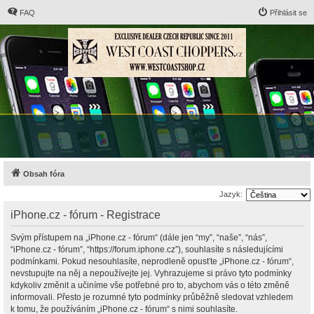
FAQ
Přihlásit se
Obsah fóra
Jazyk:
iPhone.cz - fórum - Registrace
Svým přístupem na „iPhone.cz - fórum“ (dále jen “my”, “naše”, “nás”,
“iPhone.cz - fórum”, “https://forum.iphone.cz”), souhlasíte s následujícími
podmínkami. Pokud nesouhlasíte, neprodleně opusťte „iPhone.cz - fórum“,
nevstupujte na něj a nepoužívejte jej. Vyhrazujeme si právo tyto podmínky
kdykoliv změnit a učiníme vše potřebné pro to, abychom vás o této změně
informovali. Přesto je rozumné tyto podmínky průběžně sledovat vzhledem
k tomu, že používáním „iPhone.cz - fórum“ s nimi souhlasíte.