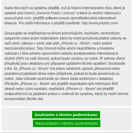
Naše fóra beží na systému phpBB, což je řešení internetového fóra, které je
vydané pod licencí „
General Public License
“ a které je možno stáhnout z
www.phpbb.com
. phpBB software pouze zprostředkovává internetové
diskuze. Pro další informace o phpBB navštivte:
http://www.phpbb.com/
.
Zavazujete se nepřispívat na fórum pohoršujícím, hanlivým, nevhodným,
vulgárním nebo jiným materiálem, který by mohl porušovat platné zákony ve
vaší zemi, zákony v zemi, kde sídlí „iPhone.cz - fórum“, nebo platné
mezinárodní právo. Tato činnost může vést k okamžitému a trvalému
vykázání z fóra a/nebo upozornění vašeho poskytovatele internetových
služeb (ISP) na vaši činnost, pokud bude uznáno za nutné. IP adresy všech
příspěvků jsou ukládány pro případné uplatnění těchto opatření. Souhlasíte
s tím, že „iPhone.cz - fórum“ má právo odstranit, upravit, přesunout nebo
uzamknout jakékoliv téma nebo příspěvek, pokud to bude považovat za
nutné. Jako uživatel souhlasíte se všemi údaji uloženými v databázi.
Přestože „iPhone.cz - fórum“ ani phpBB neposkytne tyto informace třetí
straně nebo cizím osobám, nepřebírá „iPhone.cz - fórum“ ani phpBB
zodpovědnost za jakýkoliv pokus o vniknutí do systému, který by mohl vést ke
kompromitaci těchto dat.