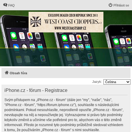
FAQ
Přihlásit se
Obsah fóra
Jazyk:
iPhone.cz - fórum - Registrace
Svým přístupem na „iPhone.cz - fórum“ (dále jen “my”, “naše”, “nás”,
“iPhone.cz - fórum”, “https://forum.iphone.cz”), souhlasíte s následujícími
podmínkami. Pokud nesouhlasíte, neprodleně opusťte „iPhone.cz - fórum“,
nevstupujte na něj a nepoužívejte jej. Vyhrazujeme si právo tyto podmínky
kdykoliv změnit a učiníme vše potřebné pro to, abychom vás o této změně
informovali. Přesto je rozumné tyto podmínky průběžně sledovat vzhledem
k tomu, že používáním „iPhone.cz - fórum“ s nimi souhlasíte.