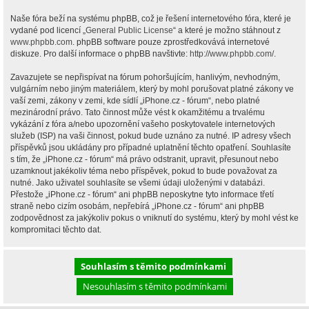
Naše fóra beží na systému phpBB, což je řešení internetového fóra, které je
vydané pod licencí „
General Public License
“ a které je možno stáhnout z
www.phpbb.com
. phpBB software pouze zprostředkovává internetové
diskuze. Pro další informace o phpBB navštivte:
http://www.phpbb.com/
.
Zavazujete se nepřispívat na fórum pohoršujícím, hanlivým, nevhodným,
vulgárním nebo jiným materiálem, který by mohl porušovat platné zákony ve
vaší zemi, zákony v zemi, kde sídlí „iPhone.cz - fórum“, nebo platné
mezinárodní právo. Tato činnost může vést k okamžitému a trvalému
vykázání z fóra a/nebo upozornění vašeho poskytovatele internetových
služeb (ISP) na vaši činnost, pokud bude uznáno za nutné. IP adresy všech
příspěvků jsou ukládány pro případné uplatnění těchto opatření. Souhlasíte
s tím, že „iPhone.cz - fórum“ má právo odstranit, upravit, přesunout nebo
uzamknout jakékoliv téma nebo příspěvek, pokud to bude považovat za
nutné. Jako uživatel souhlasíte se všemi údaji uloženými v databázi.
Přestože „iPhone.cz - fórum“ ani phpBB neposkytne tyto informace třetí
straně nebo cizím osobám, nepřebírá „iPhone.cz - fórum“ ani phpBB
zodpovědnost za jakýkoliv pokus o vniknutí do systému, který by mohl vést ke
kompromitaci těchto dat.