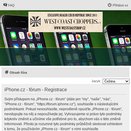
FAQ
Přihlásit se
Obsah fóra
Jazyk:
iPhone.cz - fórum - Registrace
Svým přístupem na „iPhone.cz - fórum“ (dále jen “my”, “naše”, “nás”,
“iPhone.cz - fórum”, “https://forum.iphone.cz”), souhlasíte s následujícími
podmínkami. Pokud nesouhlasíte, neprodleně opusťte „iPhone.cz - fórum“,
nevstupujte na něj a nepoužívejte jej. Vyhrazujeme si právo tyto podmínky
kdykoliv změnit a učiníme vše potřebné pro to, abychom vás o této změně
informovali. Přesto je rozumné tyto podmínky průběžně sledovat vzhledem
k tomu, že používáním „iPhone.cz - fórum“ s nimi souhlasíte.