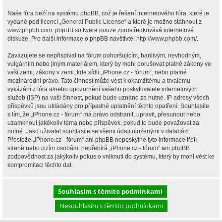
Naše fóra beží na systému phpBB, což je řešení internetového fóra, které je
vydané pod licencí „
General Public License
“ a které je možno stáhnout z
www.phpbb.com
. phpBB software pouze zprostředkovává internetové
diskuze. Pro další informace o phpBB navštivte:
http://www.phpbb.com/
.
Zavazujete se nepřispívat na fórum pohoršujícím, hanlivým, nevhodným,
vulgárním nebo jiným materiálem, který by mohl porušovat platné zákony ve
vaší zemi, zákony v zemi, kde sídlí „iPhone.cz - fórum“, nebo platné
mezinárodní právo. Tato činnost může vést k okamžitému a trvalému
vykázání z fóra a/nebo upozornění vašeho poskytovatele internetových
služeb (ISP) na vaši činnost, pokud bude uznáno za nutné. IP adresy všech
příspěvků jsou ukládány pro případné uplatnění těchto opatření. Souhlasíte
s tím, že „iPhone.cz - fórum“ má právo odstranit, upravit, přesunout nebo
uzamknout jakékoliv téma nebo příspěvek, pokud to bude považovat za
nutné. Jako uživatel souhlasíte se všemi údaji uloženými v databázi.
Přestože „iPhone.cz - fórum“ ani phpBB neposkytne tyto informace třetí
straně nebo cizím osobám, nepřebírá „iPhone.cz - fórum“ ani phpBB
zodpovědnost za jakýkoliv pokus o vniknutí do systému, který by mohl vést ke
kompromitaci těchto dat.