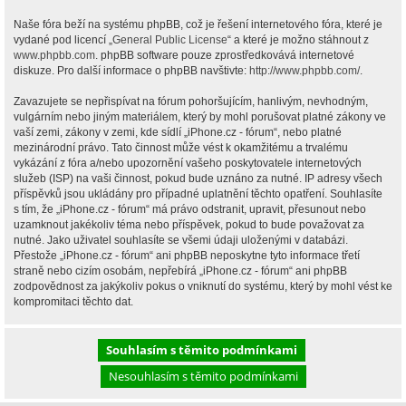
Naše fóra beží na systému phpBB, což je řešení internetového fóra, které je
vydané pod licencí „
General Public License
“ a které je možno stáhnout z
www.phpbb.com
. phpBB software pouze zprostředkovává internetové
diskuze. Pro další informace o phpBB navštivte:
http://www.phpbb.com/
.
Zavazujete se nepřispívat na fórum pohoršujícím, hanlivým, nevhodným,
vulgárním nebo jiným materiálem, který by mohl porušovat platné zákony ve
vaší zemi, zákony v zemi, kde sídlí „iPhone.cz - fórum“, nebo platné
mezinárodní právo. Tato činnost může vést k okamžitému a trvalému
vykázání z fóra a/nebo upozornění vašeho poskytovatele internetových
služeb (ISP) na vaši činnost, pokud bude uznáno za nutné. IP adresy všech
příspěvků jsou ukládány pro případné uplatnění těchto opatření. Souhlasíte
s tím, že „iPhone.cz - fórum“ má právo odstranit, upravit, přesunout nebo
uzamknout jakékoliv téma nebo příspěvek, pokud to bude považovat za
nutné. Jako uživatel souhlasíte se všemi údaji uloženými v databázi.
Přestože „iPhone.cz - fórum“ ani phpBB neposkytne tyto informace třetí
straně nebo cizím osobám, nepřebírá „iPhone.cz - fórum“ ani phpBB
zodpovědnost za jakýkoliv pokus o vniknutí do systému, který by mohl vést ke
kompromitaci těchto dat.