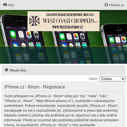
FAQ
Přihlásit se
Obsah fóra
Jazyk:
iPhone.cz - fórum - Registrace
Svým přístupem na „iPhone.cz - fórum“ (dále jen “my”, “naše”, “nás”,
“iPhone.cz - fórum”, “https://forum.iphone.cz”), souhlasíte s následujícími
podmínkami. Pokud nesouhlasíte, neprodleně opusťte „iPhone.cz - fórum“,
nevstupujte na něj a nepoužívejte jej. Vyhrazujeme si právo tyto podmínky
kdykoliv změnit a učiníme vše potřebné pro to, abychom vás o této změně
informovali. Přesto je rozumné tyto podmínky průběžně sledovat vzhledem
k tomu, že používáním „iPhone.cz - fórum“ s nimi souhlasíte.