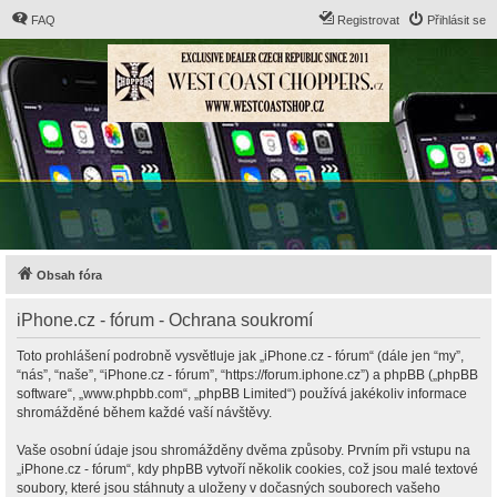
FAQ
Registrovat
Přihlásit se
Obsah fóra
iPhone.cz - fórum - Ochrana soukromí
Toto prohlášení podrobně vysvětluje jak „iPhone.cz - fórum“ (dále jen “my”,
“nás”, “naše”, “iPhone.cz - fórum”, “https://forum.iphone.cz”) a phpBB („phpBB
software“, „www.phpbb.com“, „phpBB Limited“) používá jakékoliv informace
shromážděné během každé vaší návštěvy.
Vaše osobní údaje jsou shromážděny dvěma způsoby. Prvním při vstupu na
„iPhone.cz - fórum“, kdy phpBB vytvoří několik cookies, což jsou malé textové
soubory, které jsou stáhnuty a uloženy v dočasných souborech vašeho