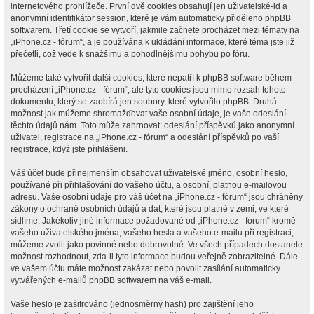
internetového prohlížeče. První dvě cookies obsahují jen uživatelské-id a
anonymní identifikátor session, které je vám automaticky přiděleno phpBB
softwarem. Třetí cookie se vytvoří, jakmile začnete procházet mezi tématy na
„iPhone.cz - fórum“, a je používána k ukládání informace, které téma jste již
přečetli, což vede k snažšímu a pohodlnějšímu pohybu po fóru.
Můžeme také vytvořit další cookies, které nepatří k phpBB software během
procházení „iPhone.cz - fórum“, ale tyto cookies jsou mimo rozsah tohoto
dokumentu, který se zaobírá jen soubory, které vytvořilo phpBB. Druhá
možnost jak můžeme shromažďovat vaše osobní údaje, je vaše odeslání
těchto údajů nám. Toto může zahrnovat: odeslání příspěvků jako anonymní
uživatel, registrace na „iPhone.cz - fórum“ a odeslání příspěvků po vaší
registrace, když jste přihlášeni.
Váš účet bude přinejmenším obsahovat uživatelské jméno, osobní heslo,
používané při přihlašování do vašeho účtu, a osobní, platnou e-mailovou
adresu. Vaše osobní údaje pro váš účet na „iPhone.cz - fórum“ jsou chráněny
zákony o ochraně osobních údajů a dat, které jsou platné v zemi, ve které
sídlíme. Jakékoliv jiné informace požadované od „iPhone.cz - fórum“ kromě
vašeho uživatelského jména, vašeho hesla a vašeho e-mailu při registraci,
můžeme zvolit jako povinné nebo dobrovolné. Ve všech případech dostanete
možnost rozhodnout, zda-li tyto informace budou veřejně zobrazitelné. Dále
ve vašem účtu máte možnost zakázat nebo povolit zasílání automaticky
vytvářených e-mailů phpBB softwarem na váš e-mail.
Vaše heslo je zašifrováno (jednosměrný hash) pro zajištění jeho