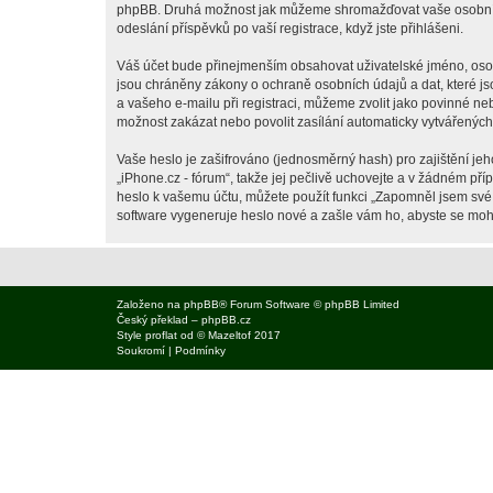
phpBB. Druhá možnost jak můžeme shromažďovat vaše osobní úda
odeslání příspěvků po vaší registrace, když jste přihlášeni.
Váš účet bude přinejmenším obsahovat uživatelské jméno, osobn
jsou chráněny zákony o ochraně osobních údajů a dat, které js
a vašeho e-mailu při registraci, můžeme zvolit jako povinné n
možnost zakázat nebo povolit zasílání automaticky vytvářenýc
Vaše heslo je zašifrováno (jednosměrný hash) pro zajištění jeh
„iPhone.cz - fórum“, takže jej pečlivě uchovejte a v žádném př
heslo k vašemu účtu, můžete použít funkci „Zapomněl jsem sv
software vygeneruje heslo nové a zašle vám ho, abyste se mohli
Založeno na
phpBB
® Forum Software © phpBB Limited
Český překlad –
phpBB.cz
Style
proflat
od ©
Mazeltof
2017
Soukromí
|
Podmínky