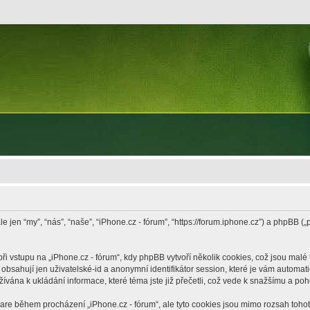
le jen “my”, “nás”, “naše”, “iPhone.cz - fórum”, “https://forum.iphone.cz”) a phpB
vstupu na „iPhone.cz - fórum“, kdy phpBB vytvoří několik cookies, což jsou malé 
bsahují jen uživatelské-id a anonymní identifikátor session, které je vám automati
žívána k ukládání informace, které téma jste již přečetli, což vede k snažšímu a po
ware během procházení „iPhone.cz - fórum“, ale tyto cookies jsou mimo rozsah tohoto