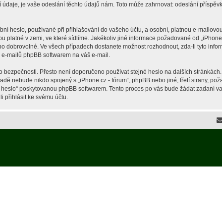
je, je vaše odeslání těchto údajů nám. Toto může zahrnovat: odeslání příspěvků 
í heslo, používané při přihlašování do vašeho účtu, a osobní, platnou e-mailovou
ou platné v zemi, ve které sídlíme. Jakékoliv jiné informace požadované od „iPho
ebo dobrovolné. Ve všech případech dostanete možnost rozhodnout, zda-li tyto inf
h e-mailů phpBB softwarem na váš e-mail.
o bezpečnosti. Přesto není doporučeno používat stejné heslo na dalších stránkách.
ípadě nebude nikdo spojený s „iPhone.cz - fórum“, phpBB nebo jiné, třetí strany, p
é heslo“ poskytovanou phpBB softwarem. Tento proces po vás bude žádat zadaní v
 přihlásit ke svému účtu.