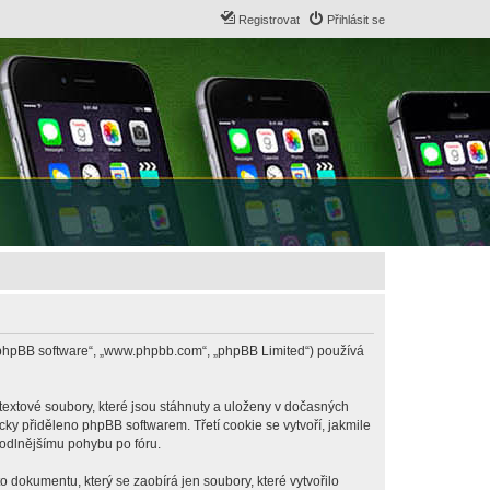
Registrovat
Přihlásit se
B („phpBB software“, „www.phpbb.com“, „phpBB Limited“) používá
textové soubory, které jsou stáhnuty a uloženy v dočasných
cky přiděleno phpBB softwarem. Třetí cookie se vytvoří, jakmile
hodlnějšímu pohybu po fóru.
 dokumentu, který se zaobírá jen soubory, které vytvořilo