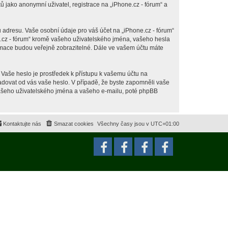
jako anonymní uživatel, registrace na „iPhone.cz - fórum“ a
 adresu. Vaše osobní údaje pro váš účet na „iPhone.cz - fórum“
ne.cz - fórum“ kromě vašeho uživatelského jména, vašeho hesla
ormace budou veřejně zobrazitelné. Dále ve vašem účtu máte
 Vaše heslo je prostředek k přístupu k vašemu účtu na
ožadovat od vás vaše heslo. V případě, že byste zapomněli vaše
ašeho uživatelského jména a vašeho e-mailu, poté phpBB
Kontaktujte nás
Smazat cookies
Všechny časy jsou v
UTC+01:00