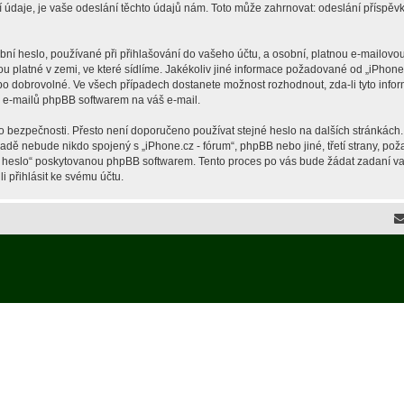
je, je vaše odeslání těchto údajů nám. Toto může zahrnovat: odeslání příspěvků 
í heslo, používané při přihlašování do vašeho účtu, a osobní, platnou e-mailovou
ou platné v zemi, ve které sídlíme. Jakékoliv jiné informace požadované od „iPho
ebo dobrovolné. Ve všech případech dostanete možnost rozhodnout, zda-li tyto inf
h e-mailů phpBB softwarem na váš e-mail.
o bezpečnosti. Přesto není doporučeno používat stejné heslo na dalších stránkách.
ípadě nebude nikdo spojený s „iPhone.cz - fórum“, phpBB nebo jiné, třetí strany, p
é heslo“ poskytovanou phpBB softwarem. Tento proces po vás bude žádat zadaní v
 přihlásit ke svému účtu.