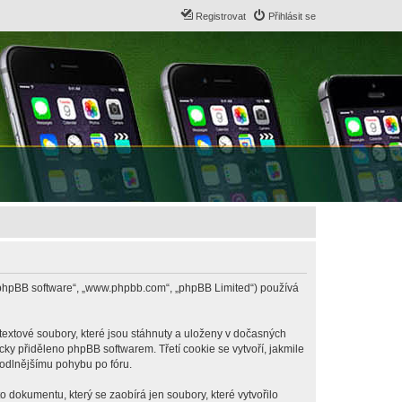
Registrovat
Přihlásit se
B („phpBB software“, „www.phpbb.com“, „phpBB Limited“) používá
textové soubory, které jsou stáhnuty a uloženy v dočasných
cky přiděleno phpBB softwarem. Třetí cookie se vytvoří, jakmile
hodlnějšímu pohybu po fóru.
 dokumentu, který se zaobírá jen soubory, které vytvořilo