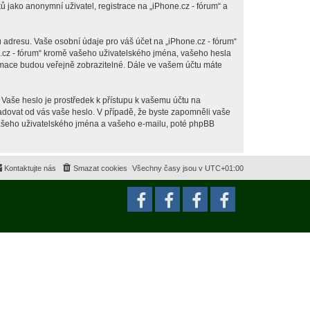
jako anonymní uživatel, registrace na „iPhone.cz - fórum“ a
 adresu. Vaše osobní údaje pro váš účet na „iPhone.cz - fórum“
ne.cz - fórum“ kromě vašeho uživatelského jména, vašeho hesla
ormace budou veřejně zobrazitelné. Dále ve vašem účtu máte
 Vaše heslo je prostředek k přístupu k vašemu účtu na
ožadovat od vás vaše heslo. V případě, že byste zapomněli vaše
ašeho uživatelského jména a vašeho e-mailu, poté phpBB
Kontaktujte nás
Smazat cookies
Všechny časy jsou v
UTC+01:00