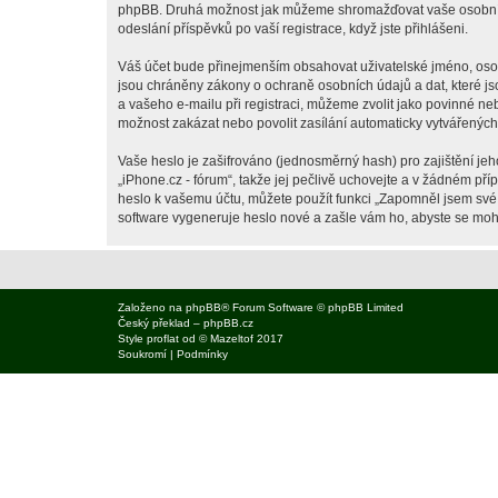
phpBB. Druhá možnost jak můžeme shromažďovat vaše osobní úda
odeslání příspěvků po vaší registrace, když jste přihlášeni.
Váš účet bude přinejmenším obsahovat uživatelské jméno, osobn
jsou chráněny zákony o ochraně osobních údajů a dat, které js
a vašeho e-mailu při registraci, můžeme zvolit jako povinné n
možnost zakázat nebo povolit zasílání automaticky vytvářenýc
Vaše heslo je zašifrováno (jednosměrný hash) pro zajištění jeh
„iPhone.cz - fórum“, takže jej pečlivě uchovejte a v žádném př
heslo k vašemu účtu, můžete použít funkci „Zapomněl jsem sv
software vygeneruje heslo nové a zašle vám ho, abyste se mohli
Založeno na
phpBB
® Forum Software © phpBB Limited
Český překlad –
phpBB.cz
Style
proflat
od ©
Mazeltof
2017
Soukromí
|
Podmínky